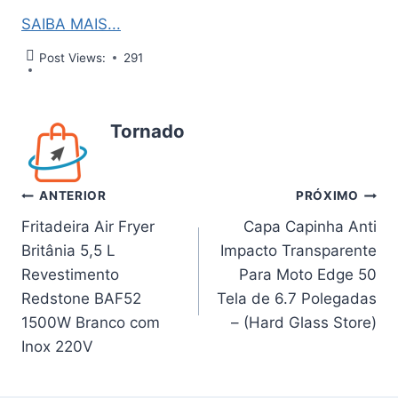
SAIBA MAIS...
Post Views:
291
Tornado
Navegação
ANTERIOR
PRÓXIMO
Fritadeira Air Fryer
Capa Capinha Anti
de
Britânia 5,5 L
Impacto Transparente
Post
Revestimento
Para Moto Edge 50
Redstone BAF52
Tela de 6.7 Polegadas
1500W Branco com
– (Hard Glass Store)
Inox 220V