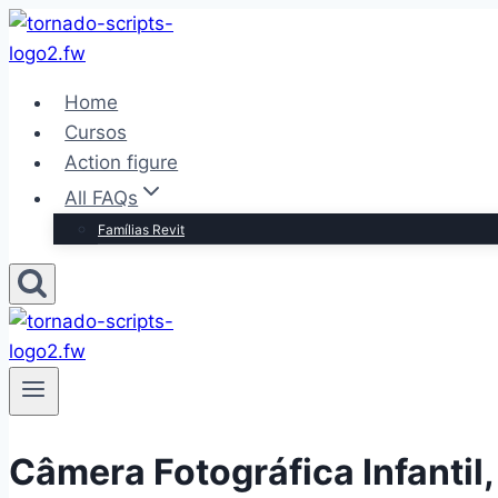
Pular
para
o
Home
Conteúdo
Cursos
Action figure
All FAQs
Famílias Revit
Câmera Fotográfica Infantil,