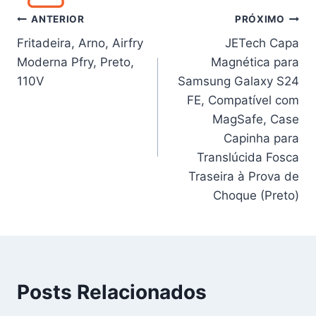
Navegação
ANTERIOR
PRÓXIMO
Fritadeira, Arno, Airfry
JETech Capa
de
Moderna Pfry, Preto,
Magnética para
Post
110V
Samsung Galaxy S24
FE, Compatível com
MagSafe, Case
Capinha para
Translúcida Fosca
Traseira à Prova de
Choque (Preto)
Posts Relacionados