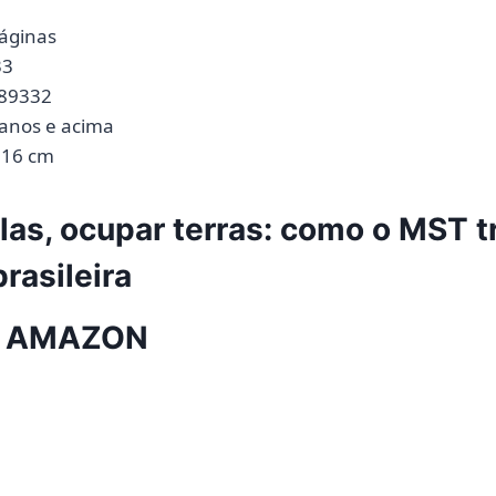
‎ 472 páginas
333
587389332
itura ‏ : ‎ 10 anos e acima
 x 3 x 16 cm
las, ocupar terras: como o MST 
rasileira
 AMAZON