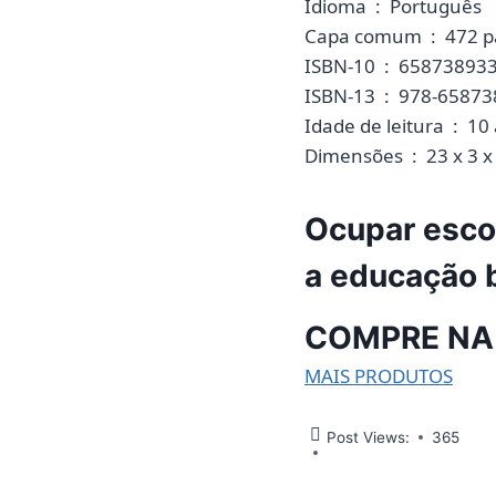
Idioma ‏ : ‎ Português
Capa comum ‏ : 
ISBN-10 ‏ : ‎ 6587389
ISBN-13 ‏ : ‎ 978-6
Idade de le
Dimensões ‏ : ‎ 23
Ocupar esco
a educação b
COMPRE NA
MAIS PRODUTOS
Post Views:
365