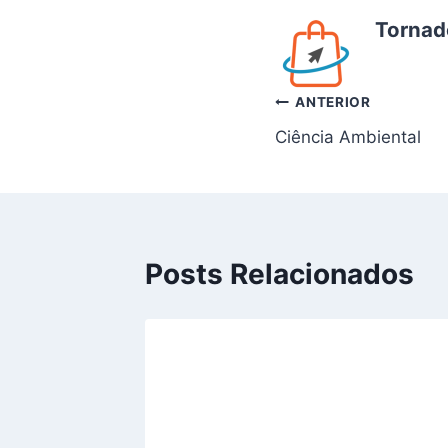
Tornad
Navegação
ANTERIOR
Ciência Ambiental
de
Post
Posts Relacionados