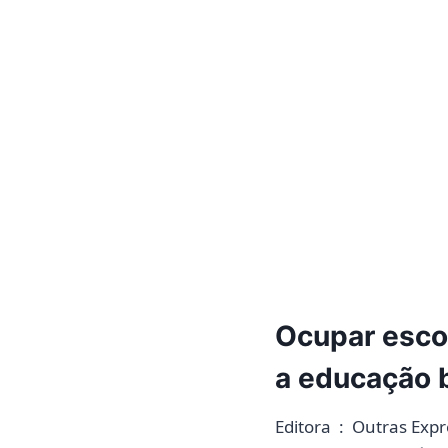
Ocupar esco
a educação b
Editora ‏ : ‎ Out