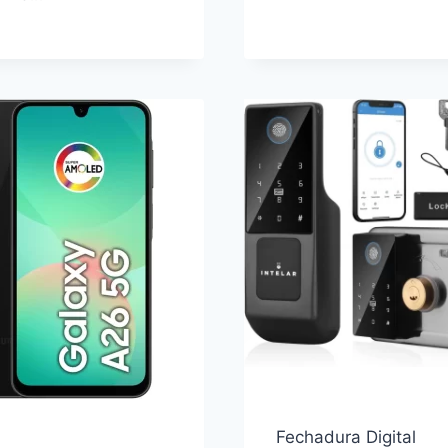
DE
AIRFRYER
CELULAR
SEM
A
ÓLEO
PROVA
5,3L,127V,
D’AGUA
1700W
PARA
PRETO
MOTO
FRB50P
COMPATÍVEL
IPHONE,
WR
ACESSÓRIOS
&
CIA
Fechadura Digital