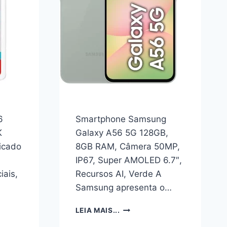
CÂMERA,
BORDAS
REFORÇADAS
E
DESIGN
PORTA
PREMIUM,
STAND
–
DIFFY
(PRETO,
IPHONE
6
Smartphone Samsung
15
PRO)
K
Galaxy A56 5G 128GB,
dicado
8GB RAM, Câmera 50MP,
IP67, Super AMOLED 6.7″,
iais,
Recursos AI, Verde A
Samsung apresenta o…
SMARTPHONE
LEIA MAIS...
SAMSUNG