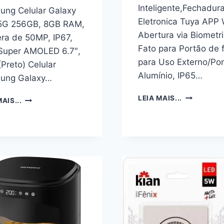
Inteligente,Fechadur
ung Celular Galaxy
Eletronica Tuya APP 
5G 256GB, 8GB RAM,
Abertura via Biometri
ra de 50MP, IP67,
Fato para Portão de f
 Super AMOLED 6.7″,
para Uso Externo/Por
Preto) Celular
Alumínio, IP65…
ung Galaxy…
FECHADUR
SAMSUNG
LEIA MAIS...
AIS...
DIGITAL
CELULAR
INTELIGEN
GALAXY
ELETRONIC
A26
TUYA
5G
APP
256GB,
WIFI
8GB
ABERTURA
RAM,
VIA
CÂMERA
BIOMETRIA
DE
FATO
50MP,
PARA
IP67,
PORTÃO