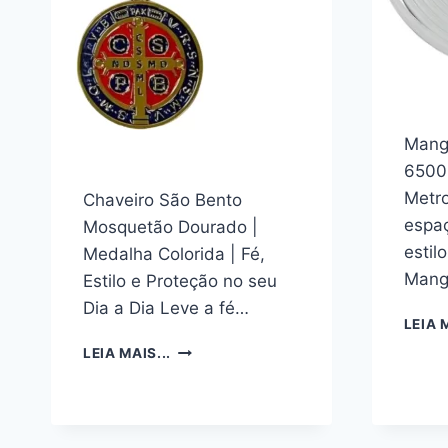
E
FECHADURA
FX
500
Mang
6500
Metro
Chaveiro São Bento
espa
Mosquetão Dourado |
estil
Medalha Colorida | Fé,
Mang
Estilo e Proteção no seu
Dia a Dia Leve a fé…
LEIA M
CHAVEIRO
LEIA MAIS...
SÃO
BENTO
MOSQUETÃO
DOURADO