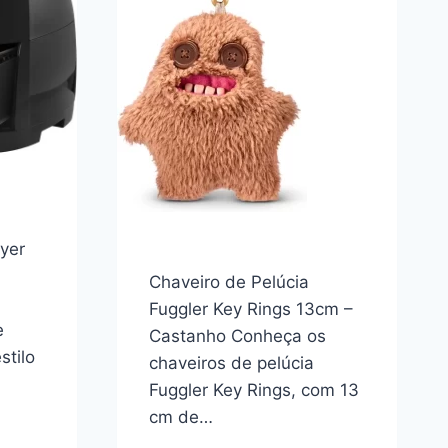
ryer
Chaveiro de Pelúcia
P
Fuggler Key Rings 13cm –
e
Castanho Conheça os
stilo
chaveiros de pelúcia
Fuggler Key Rings, com 13
cm de…
A