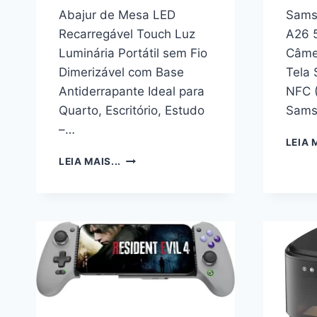
Abajur de Mesa LED
Sams
Recarregável Touch Luz
A26 
Luminária Portátil sem Fio
Câme
Dimerizável com Base
Tela
Antiderrapante Ideal para
NFC (
Quarto, Escritório, Estudo
Sams
–…
LEIA M
ABAJUR
LEIA MAIS...
DE
MESA
LED
RECARREGÁVEL
TOUCH
LUZ
LUMINÁRIA
PORTÁTIL
SEM
FIO