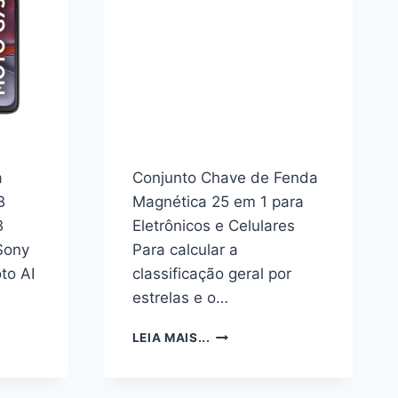
S
S
a
Conjunto Chave de Fenda
B
Magnética 25 em 1 para
B
Eletrônicos e Celulares
Sony
Para calcular a
to AI
classificação geral por
estrelas e o…
NE
CONJUNTO
LEIA MAIS...
A
CHAVE
DE
FENDA