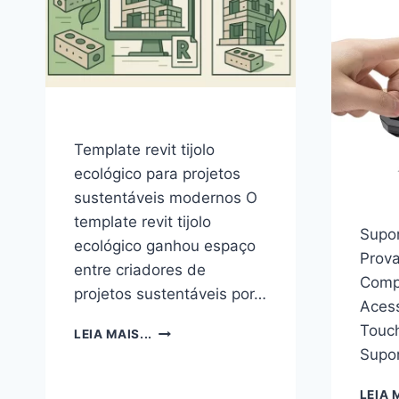
Template revit tijolo
ecológico para projetos
sustentáveis modernos O
template revit tijolo
Supor
ecológico ganhou espaço
Prova
entre criadores de
Comp
projetos sustentáveis por…
Acess
Touch
TEMPLATE
LEIA MAIS...
REVIT
Supo
TIJOLO
ECOLÓGICO
LEIA M