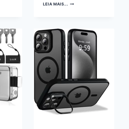
CHAVEIRO
LEIA MAIS...
DE
PELÚCIA
FUGGLER
KEY
RINGS
13CM
–
CASTANHO