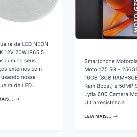
+
DE
CABO
ANEL
USB-
GIRATÓRIO
C
INTEGRADO,
DE
CAPA
1M
PROTETORA
PARA
DE
ueira de LED NEON
CELULARE
COURO
K 12V 20W IP65 5
E
PU
NOTEBOOK
s Ilumine seus
PARA
Smartphone Motorol
MULHERES
ços externos com
Moto g75 5G – 256G
E
o usando nossa
16GB (8GB RAM+8G
MENINAS
ueira de LED…
Ram Boost) e 50MP 
MOTOROLA
MOTO
Lytia 600 Camera Mo
MANGUEIRA
RAZR
AIS...
Ultrarresistencia…
DE
60
LED
2025
SMARTPHO
LEIA MAIS...
NEON
AZUL
MOTOROL
6500K
MOTO
12V
G75
20W