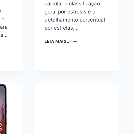
calcular a classificação
o
geral por estrelas e o
 +
detalhamento percentual
ara
por estrelas,…
ks…
FRITADEIRA
LEIA MAIS...
SUPER
OR
FRYER
10L
OSTER
3
EM
1-
ENTO
127V