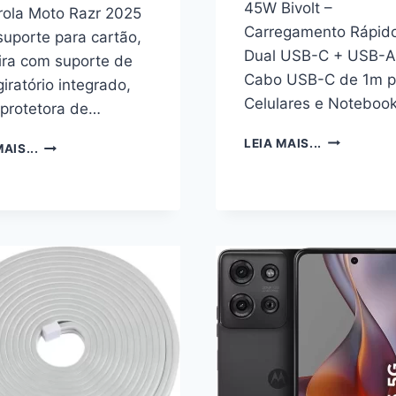
45W Bivolt –
ola Moto Razr 2025
Carregamento Rápid
uporte para cartão,
Dual USB-C + USB-A
ira com suporte de
Cabo USB-C de 1m p
giratório integrado,
Celulares e Noteboo
protetora de…
CARREGAD
LEIA MAIS...
CAPA
AIS...
SUPER
PARA
TURBO
CELULAR
45W
MOTOROLA
BIVOLT
MOTO
–
RAZR
CARREGAM
2025
RÁPIDO
COM
DUAL
SUPORTE
USB-
PARA
C
CARTÃO,
+
CARTEIRA
USB-
COM
A
SUPORTE