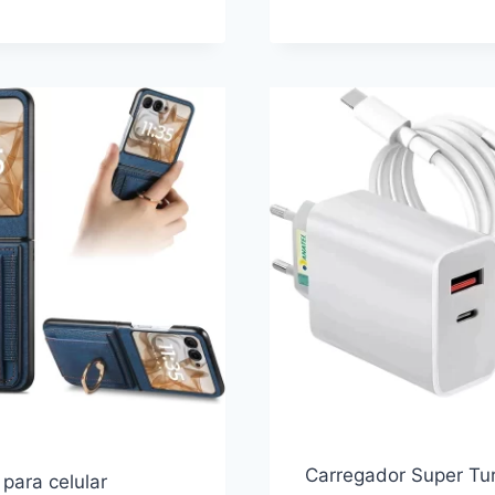
ÓLEO
–
AIR
SPOT
FRYER
LED
DIGITAL
MR16
5L,
QUADRAD
MONDIAL,
5W
PRETO,
6.000K
2000W,
BRANCA
110V
FRIA
–
BIVOLT
AF-
50-
DV
Carregador Super Tu
para celular