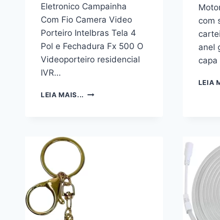
Eletronico Campainha
Motor
Com Fio Camera Video
com s
Porteiro Intelbras Tela 4
carte
Pol e Fechadura Fx 500 O
anel 
Videoporteiro residencial
capa 
IVR…
LEIA M
PORTEIRO
LEIA MAIS...
INTERFONE
ELETRONICO
CAMPAINHA
COM
FIO
CAMERA
VIDEO
PORTEIRO
INTELBRAS
TELA
4
POL