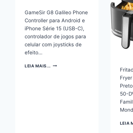
DIMERIZÁVEL
COM
GameSir G8 Galileo Phone
BASE
Controller para Android e
ANTIDERRAPANTE
IDEAL
iPhone Série 15 (USB-C),
PARA
controlador de jogos para
QUARTO,
celular com joysticks de
ESCRITÓRIO,
ESTUDO
efeito…
–
DOURADO
GAMESIR
LEIA MAIS...
Frita
LINHA
G8
SUPER
GALILEO
Fryer
PREMIUM
PHONE
Preto
CONTROLLER
50-DV
PARA
Famil
ANDROID
E
Mond
IPHONE
SÉRIE
LEIA M
15
(USB-