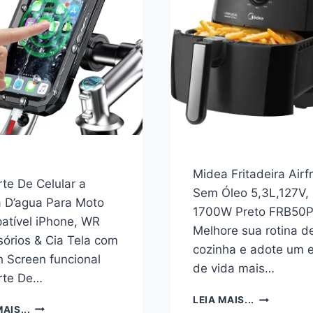
Midea Fritadeira Airf
te De Celular a
Sem Óleo 5,3L,127V,
 D’agua Para Moto
1700W Preto FRB50
atível iPhone, WR
Melhore sua rotina d
órios & Cia Tela com
cozinha e adote um e
 Screen funcional
de vida mais…
rte De…
MIDEA
LEIA MAIS...
SUPORTE
AIS...
FRITADEIR