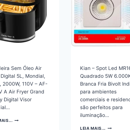
TELA
DE
SUPER
FERRO,
AMOLED
PARA
6.7″,
USO
NFC
EXTERNO/
(PRETO)
DE
ALUMÍNIO,
IP65
deira Sem Óleo Air
Kian – Spot Led MR1
 Digital 5L, Mondial,
Quadrado 5W 6.000
, 2000W, 110V – AF-
Branca Fria Bivolt In
 A Air Fryer Grand
para ambientes
y Digital Visor
comerciais e residenc
ial…
são perfeitos para
iluminação…
FRITADEIRA
AIS...
SEM
KIAN
LEIA MAIS...