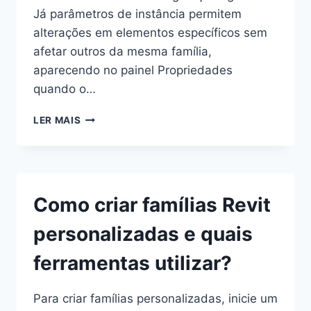
Já parâmetros de instância permitem
alterações em elementos específicos sem
afetar outros da mesma família,
aparecendo no painel Propriedades
quando o…
O
LER MAIS
QUE
SÃO
PARÂMETROS
DE
TIPO
Como criar famílias Revit
VERSUS
PARÂMETROS
personalizadas e quais
DE
INSTÂNCIA?
ferramentas utilizar?
Para criar famílias personalizadas, inicie um