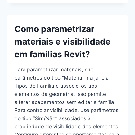
TEMPLATES
CORRETOS
AO
CRIAR
Como parametrizar
DIFERENTES
TIPOS
materiais e visibilidade
DE
FAMÍLIAS?
em famílias Revit?
Para parametrizar materiais, crie
parâmetros do tipo “Material” na janela
Tipos de Família e associe-os aos
elementos da geometria. Isso permite
alterar acabamentos sem editar a família.
Para controlar visibilidade, use parâmetros
do tipo “Sim/Não” associados à
propriedade de visibilidade dos elementos.
Configure diferentes comportamentos para