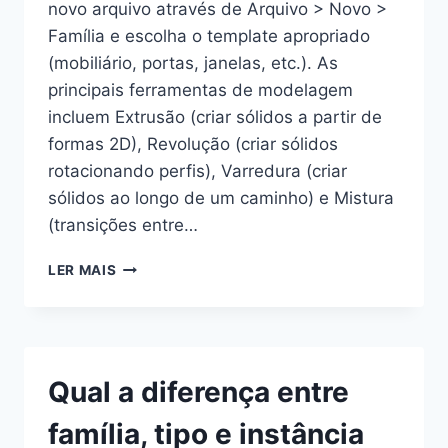
novo arquivo através de Arquivo > Novo >
Família e escolha o template apropriado
(mobiliário, portas, janelas, etc.). As
principais ferramentas de modelagem
incluem Extrusão (criar sólidos a partir de
formas 2D), Revolução (criar sólidos
rotacionando perfis), Varredura (criar
sólidos ao longo de um caminho) e Mistura
(transições entre…
COMO
LER MAIS
CRIAR
FAMÍLIAS
REVIT
PERSONALIZADAS
E
Qual a diferença entre
QUAIS
FERRAMENTAS
família, tipo e instância
UTILIZAR?