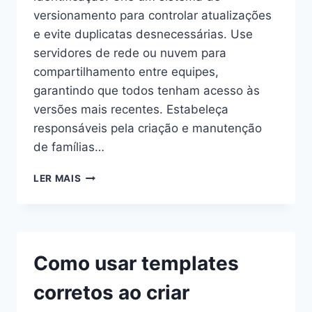
versionamento para controlar atualizações
e evite duplicatas desnecessárias. Use
servidores de rede ou nuvem para
compartilhamento entre equipes,
garantindo que todos tenham acesso às
versões mais recentes. Estabeleça
responsáveis pela criação e manutenção
de famílias…
COMO
LER MAIS
GERENCIAR
BIBLIOTECAS
DE
FAMÍLIAS
DE
Como usar templates
FORMA
EFICIENTE?
corretos ao criar