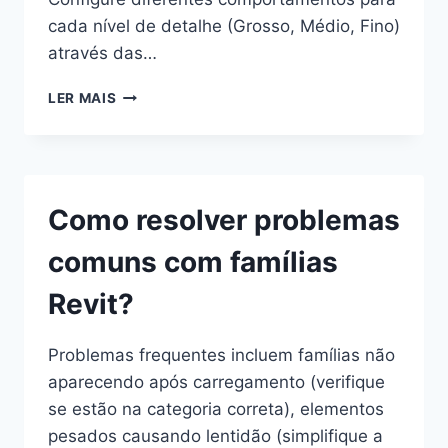
cada nível de detalhe (Grosso, Médio, Fino)
através das…
COMO
LER MAIS
PARAMETRIZAR
MATERIAIS
E
VISIBILIDADE
EM
Como resolver problemas
FAMÍLIAS
REVIT?
comuns com famílias
Revit?
Problemas frequentes incluem famílias não
aparecendo após carregamento (verifique
se estão na categoria correta), elementos
pesados causando lentidão (simplifique a