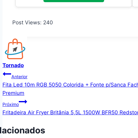
Post Views:
240
Tornado
Navegação
Anterior
Fita Led 10m RGB 5050 Colorida + Fonte p/Sanca Fach
de
Premium
Post
Próximo
Fritadeira Air Fryer Britânia 5,5L 1500W BFR50 Redst
lacionados