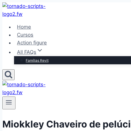
Pular
para
o
Home
Conteúdo
Cursos
Action figure
All FAQs
Famílias Revit
Miokkley Chaveiro de pelúci