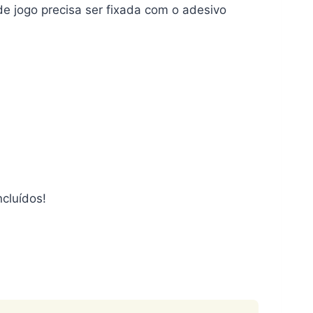
e jogo precisa ser fixada com o adesivo
cluídos!
egar