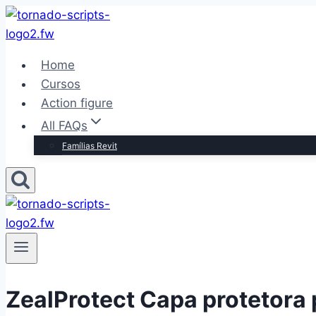
Pular
para
o
Home
Conteúdo
Cursos
Action figure
All FAQs
Famílias Revit
ZealProtect Capa protetora 