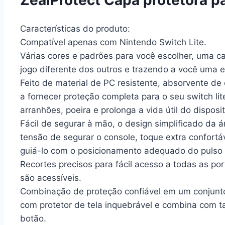
Pegas de polegar fofas
Características do produto:
Compatível apenas com Nintendo Switch Lite.
Várias cores e padrões para você escolher, uma ca
jogo diferente dos outros e trazendo a você uma e
Capa protetora ZealProtect
Feito de material de PC resistente, absorvente de 
a fornecer proteção completa para o seu switch lit
Acesse a loja
arranhões, poeira e prolonga a vida útil do disposit
Fácil de segurar à mão, o design simplificado da á
Capa protetora regular
tensão de segurar o console, toque extra confor
guiá-lo com o posicionamento adequado do pulso
Recortes precisos para fácil acesso a todas as por
Acesse a loja
são acessíveis.
Combinação de proteção confiável em um conjunto
Capa protetora ZealProtect
com protetor de tela inquebrável e combina com 
botão.