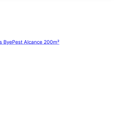
va experiência de jogo com nossa capa de
!
gos ByePest Alcance 200m²