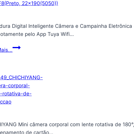
dura Digital Inteligente Câmera e Campainha Eletrônica
otamente pelo App Tuya Wifi…
Fechadura
ais...
Digital
Inteligente
Câmera
e
Campainha
Eletrônica
de
Embutir
Desbloqueio
IYANG Mini câmera corporal com lente rotativa de 180°,
por
enamento de cartão…