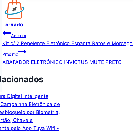
O trocador de jogos, trazendo a você uma no
silicone, decalques de pele, capas protetoras
Next page
Tornado
Navegação
Anterior
Kit c/ 2 Repelente Eletrônico Espanta Ratos e Morce
de
Próximo
Post
ABAFADOR ELETRÔNICO INVICTUS MUTE PRETO
lacionados