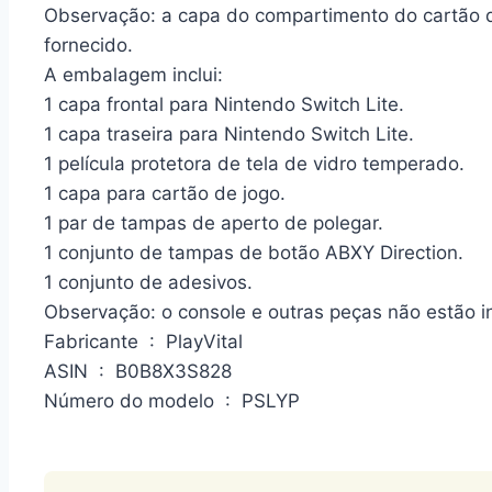
Observação: a capa do compartimento do cartão d
Acesse a loja
fornecido.
A embalagem inclui:
Gatinho fofo
1 capa frontal para Nintendo Switch Lite.
1 capa traseira para Nintendo Switch Lite.
1 película protetora de tela de vidro temperado.
Recomendações de Halloween
1 capa para cartão de jogo.
1 par de tampas de aperto de polegar.
1 conjunto de tampas de botão ABXY Direction.
Acesse a loja
1 conjunto de adesivos.
Observação: o console e outras peças não estão in
Tampas de Aderência para Pol
Fabricante ‏ : ‎ PlayVital
ASIN ‏ : ‎ B0B8X3S828
Número do modelo ‏ : ‎ PSLYP
Acesse a loja
Estojo de transporte