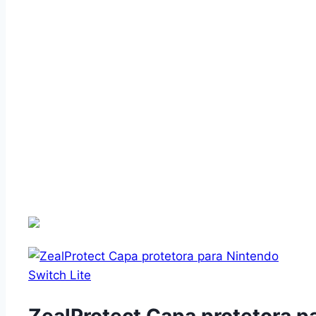
Previous page
Capas de Botão de Silicone
ZealProtect Capa protetora p