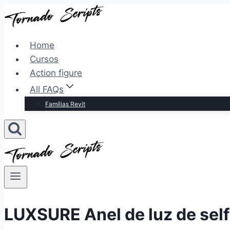
Pular
para
o
Home
Conteúdo
Cursos
Action figure
All FAQs
Famílias Revit
LUXSURE Anel de luz de self