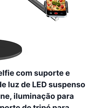
lfie com suporte e
 de luz de LED suspenso
ne, iluminação para
orte de tripé para