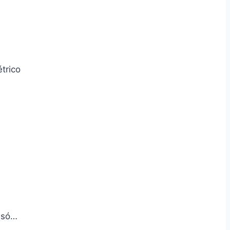
trico
m só…