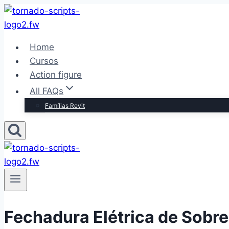
Pular
para
o
Home
Conteúdo
Cursos
Action figure
All FAQs
Famílias Revit
Fechadura Elétrica de Sobr