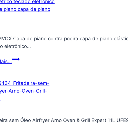
X Capa de piano contra poeira capa de piano elástica p
o eletrônico…
Capa
ais...
de
piano
contra
poeira
capa
de
piano
eira sem Óleo Airfryer Arno Oven & Grill Expert 11L UF
elástica