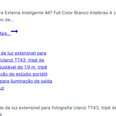
 Externa Inteligente iM7 Full Color Branco Intelbras A 
ivo de…
Câmera
ais...
Externa
Inteligente
iM7
Full
Color
Branco
Intelbras
e de luz extensível para fotografia Ulanzi TT43, tripé d
il…