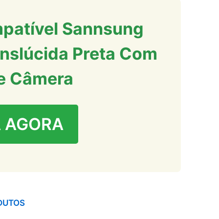
patível Sannsung
nslúcida Preta Com
e Câmera
 AGORA
DUTOS