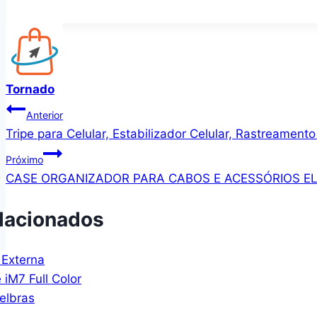
Tornado
Navegação
Anterior
Tripe para Celular, Estabilizador Celular, Rastreament
de
Próximo
Post
CASE ORGANIZADOR PARA CABOS E ACESSÓRIOS EL
lacionados