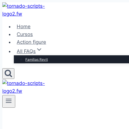
Pular
para
o
Home
Conteúdo
Cursos
Action figure
All FAQs
Famílias Revit