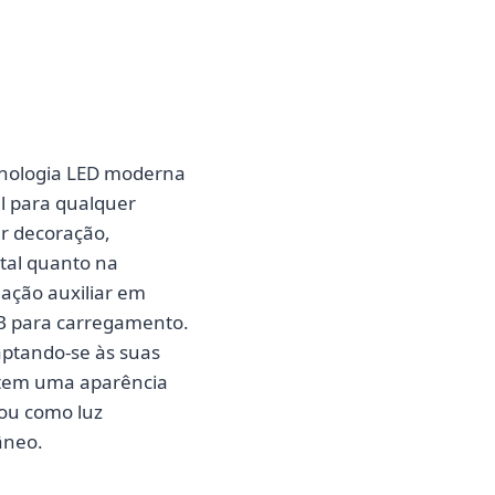
ecnologia LED moderna
al para qualquer
r decoração,
tal quanto na
nação auxiliar em
SB para carregamento.
daptando-se às suas
ntem uma aparência
 ou como luz
âneo.