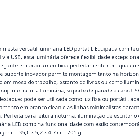
m esta versátil luminária LED portátil. Equipada com t
l via USB, esta luminária oferece flexibilidade excepcion
elegante em branco combina perfeitamente com qualque
e suporte inovador permite montagem tanto na horizon
uso em mesa de trabalho, estante de livros ou como ilumi
onjunto inclui a luminária, suporte de parede e cabo U
destaque: pode ser utilizada como luz fixa ou portátil, a
amento em branco clean e as linhas minimalistas gara
. Perfeita para leitura noturna, iluminação de escritório
inária LED combina funcionalidade com estilo contempor
Dimensões da embalagem ‏ : ‎ 35,6 x 5,2 x 4,7 cm; 201 g