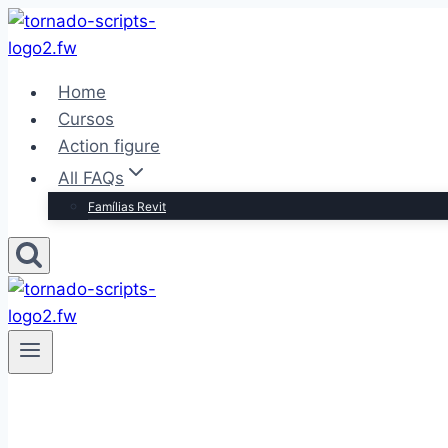
Pular
para
o
Home
Conteúdo
Cursos
Action figure
All FAQs
Famílias Revit