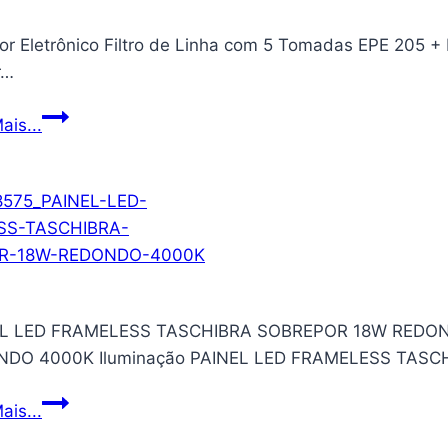
Duo-
or Eletrônico Filtro de Linha com 5 Tomadas EPE 205 + 
Ring
r…
ARGB
Gen
Protetor
ais...
2,
Eletrônico
120
Filtro
mm
de
2050
Linha
rpm
com
PWM
5
dinâmico,
Tomadas
pás
EL LED FRAMELESS TASCHIBRA SOBREPOR 18W REDO
EPE
de
NDO 4000K Iluminação PAINEL LED FRAMELESS TAS
205
ventilador
+
ampliadas,
PAINEL
ais...
Branco
estrutura
LED
Intelbras