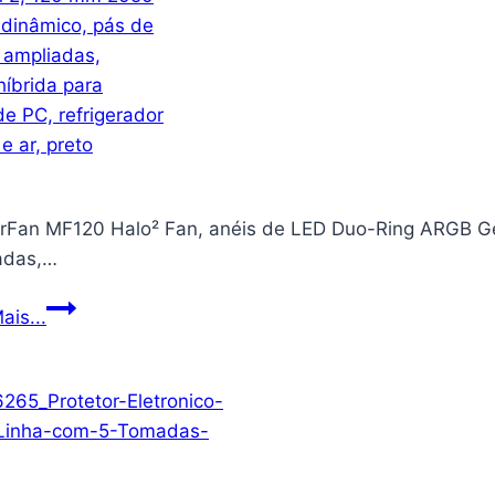
rFan MF120 Halo² Fan, anéis de LED Duo-Ring ARGB G
adas,…
MasterFan
ais...
MF120
Halo²
Fan,
anéis
de
LED