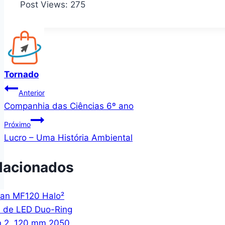
Post Views:
275
Tornado
Navegação
Anterior
Companhia das Ciências 6º ano
de
Próximo
Post
Lucro – Uma História Ambiental
lacionados