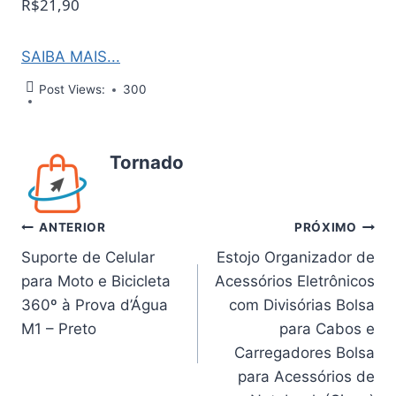
R$21,90
SAIBA MAIS...
Post Views:
300
Tornado
Navegação
ANTERIOR
PRÓXIMO
Suporte de Celular
Estojo Organizador de
de
para Moto e Bicicleta
Acessórios Eletrônicos
Post
360º à Prova d’Água
com Divisórias Bolsa
M1 – Preto
para Cabos e
Carregadores Bolsa
para Acessórios de