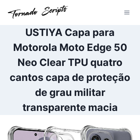
Pular
para
o
Conteúdo
USTIYA Capa para
Motorola Moto Edge 50
Neo Clear TPU quatro
cantos capa de proteção
de grau militar
transparente macia