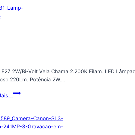
Instax
Mini
12
+
pacote
de
acessórios
MiniMate
e
 E27 2W/Bi-Volt Vela Chama 2.200K Filam. LED Lâmpa
capa
oso 220Lm. Potência 2W….
personalizada
compatível
Lamp.
ais...
+
E27
filme
2W/Bi-
Fuji
Volt
Instax
Vela
Pacote
Chama