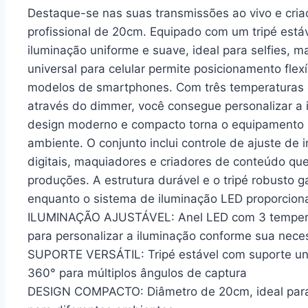
Destaque-se nas suas transmissões ao vivo e cri
profissional de 20cm. Equipado com um tripé estáve
iluminação uniforme e suave, ideal para selfies, m
universal para celular permite posicionamento fle
modelos de smartphones. Com três temperaturas de
através do dimmer, você consegue personalizar a
design moderno e compacto torna o equipamento po
ambiente. O conjunto inclui controle de ajuste de 
digitais, maquiadores e criadores de conteúdo qu
produções. A estrutura durável e o tripé robusto 
enquanto o sistema de iluminação LED proporcion
ILUMINAÇÃO AJUSTÁVEL: Anel LED com 3 temperatur
para personalizar a iluminação conforme sua nec
SUPORTE VERSÁTIL: Tripé estável com suporte uni
360° para múltiplos ângulos de captura
DESIGN COMPACTO: Diâmetro de 20cm, ideal para u