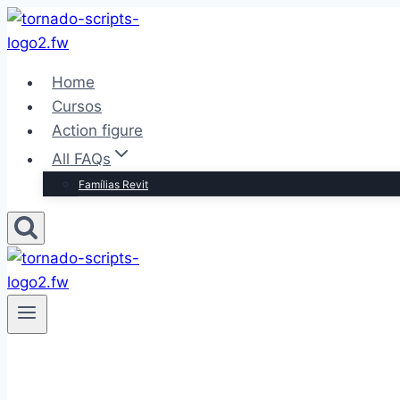
Pular
para
o
Home
Conteúdo
Cursos
Action figure
All FAQs
Famílias Revit