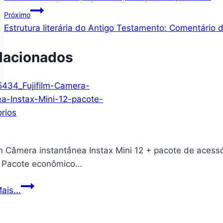
de
Próximo
Post
Estrutura literária do Antigo Testamento: Comentário 
lacionados
lm Câmera instantânea Instax Mini 12 + pacote de acessó
x Pacote econômico…
Fujifilm
ais...
Câmera
instantânea