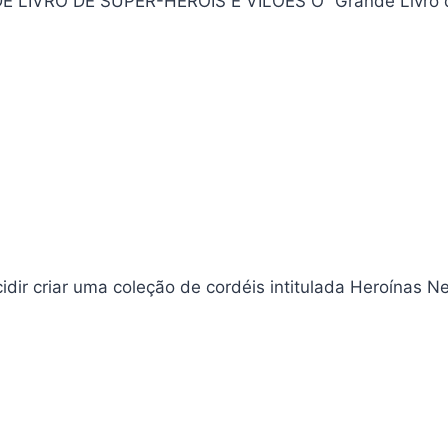
NDE LIVRO DE SUPER-HERÓIS E VILÕES O “Grande Livro 
dir criar uma coleção de cordéis intitulada Heroínas N