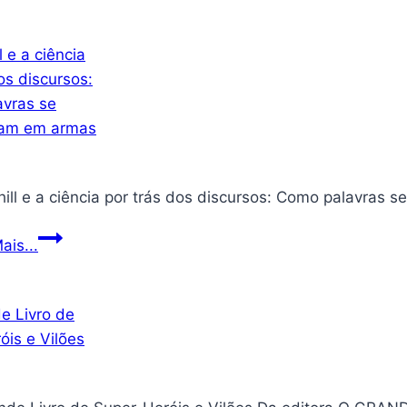
Dinâmicos
Não
Lineares
Churchill
ais...
e
a
ciência
por
trás
dos