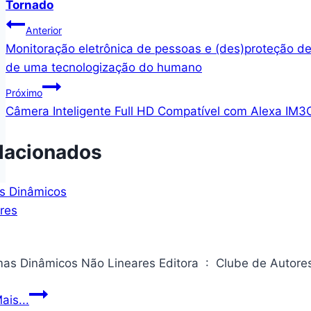
Tornado
Navegação
Anterior
Monitoração eletrônica de pessoas e (des)proteção de 
de
de uma tecnologização do humano
Post
Próximo
Câmera Inteligente Full HD Compatível com Alexa IM3
lacionados
Sistemas
ais...