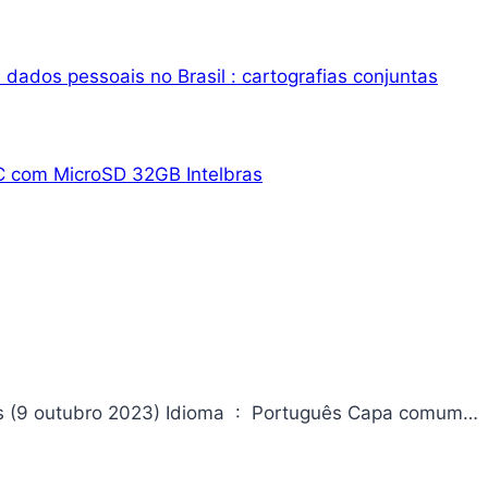
dados pessoais no Brasil : cartografias conjuntas
C com MicroSD 32GB Intelbras
Sistemas Dinâmicos Não Lineares Editora ‏ : ‎ Clube de Autores (9 outubro 2023) Idioma ‏ : ‎ Português Capa comum…