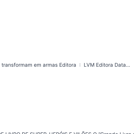
Churchill e a ciência por trás dos discursos: Como palavras se transformam em armas Editora ‏ : ‎ LVM Editora Data…