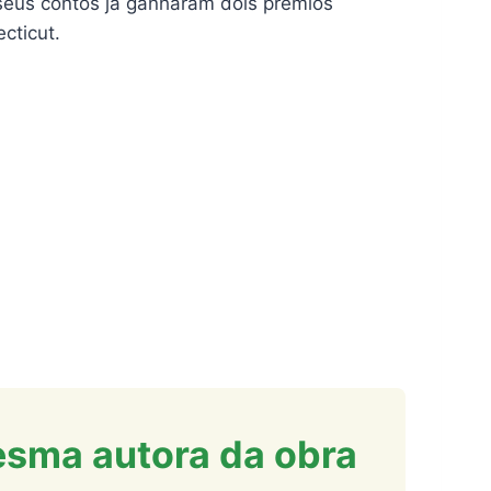
e seus contos já ganharam dois prêmios
cticut.
esma autora da obra