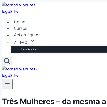
Pular
para
o
Home
Conteúdo
Cursos
Action figure
All FAQs
Famílias Revit
Três Mulheres – da mesma au