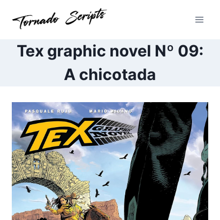
Pular
para
o
Conteúdo
Tex graphic novel Nº 09:
A chicotada