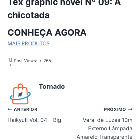
Tex graphic novel Nº 09: A
chicotada
CONHEÇA AGORA
MAIS PRODUTOS
Post Views:
265
Tornado
Navegação
ANTERIOR
PRÓXIMO
Haikyu!! Vol. 04 – Big
Varal de Luzes 10m
de
Externo Lâmpada
Post
Amarelo Transparente