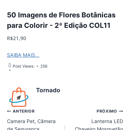
50 Imagens de Flores Botânicas
para Colorir - 2ª Edição COL11
R$21,90
SAIBA MAIS...
Post Views:
256
Tornado
Navegação
ANTERIOR
PRÓXIMO
Camera Pet, Câmera
Lanterna LED
de
de Segurança
Chaveiro Mosquetão