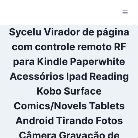
Pular
para
o
Conteúdo
Sycelu Virador de página
com controle remoto RF
para Kindle Paperwhite
Acessórios Ipad Reading
Kobo Surface
Comics/Novels Tablets
Android Tirando Fotos
Câmera Gravação de