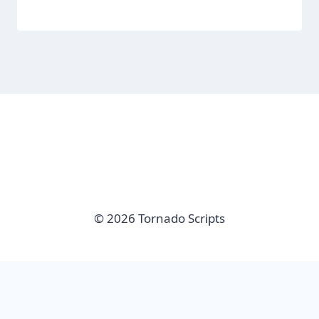
© 2026 Tornado Scripts
imunify-bot-check
Sair da versão mobile