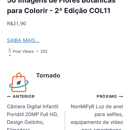
50 Imagens de Flores Botânicas
para Colorir - 2ª Edição COL11
R$21,90
SAIBA MAIS...
Post Views:
255
Tornado
Navegação
ANTERIOR
PRÓXIMO
Câmera Digital Infantil
NonMiFyR Luz de anel
de
Portátil 20MP Full HD,
para selfies,
Post
Design Gatinho,
equipamento de vídeo
Filmadora
para smartphone,