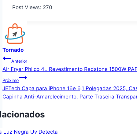
Post Views:
270
Tornado
Navegação
Anterior
Air Fryer Philco 4L Revestimento Redstone 1500W P
de
Próximo
Post
JETech Capa para iPhone 16e 6,1 Polegadas 2025, Cas
Capinha Anti-Amarelecimento, Parte Traseira Transpar
lacionados