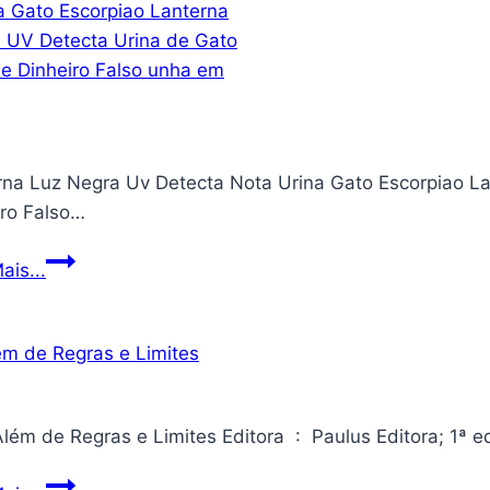
rna Luz Negra Uv Detecta Nota Urina Gato Escorpiao La
iro Falso…
Lanterna
ais...
Luz
Negra
Uv
Detecta
Nota
Urina
Gato
Para