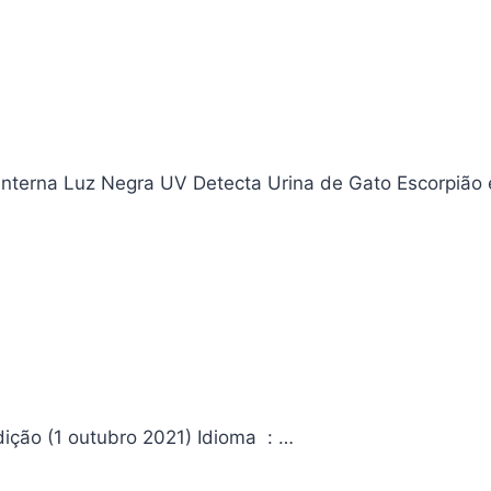
nterna Luz Negra UV Detecta Urina de Gato Escorpião 
Para Além de Regras e Limites Editora ‏ : ‎ Paulus Editora; 1ª edição (1 outubro 2021) Idioma ‏ : ‎…