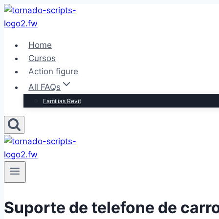
Pular
para
o
Home
Conteúdo
Cursos
Action figure
All FAQs
Famílias Revit
Suporte de telefone de carro 