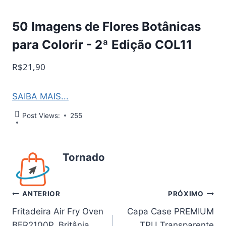
50 Imagens de Flores Botânicas
para Colorir - 2ª Edição COL11
R$21,90
SAIBA MAIS...
Post Views:
255
Tornado
Navegação
ANTERIOR
PRÓXIMO
Fritadeira Air Fry Oven
Capa Case PREMIUM
de
BFR2100P, Britânia,
TPU Transparente