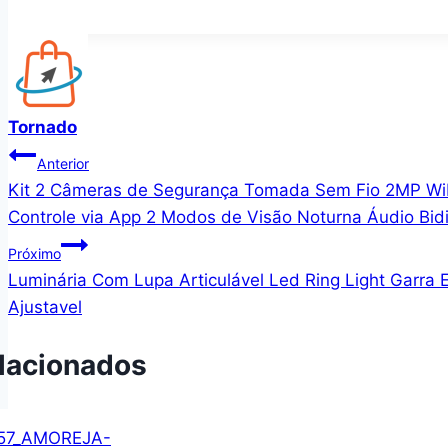
Tornado
Navegação
Anterior
Kit 2 Câmeras de Segurança Tomada Sem Fio 2MP WiF
de
Controle via App 2 Modos de Visão Noturna Áudio Bi
Post
Próximo
Luminária Com Lupa Articulável Led Ring Light Garra 
Ajustavel
lacionados