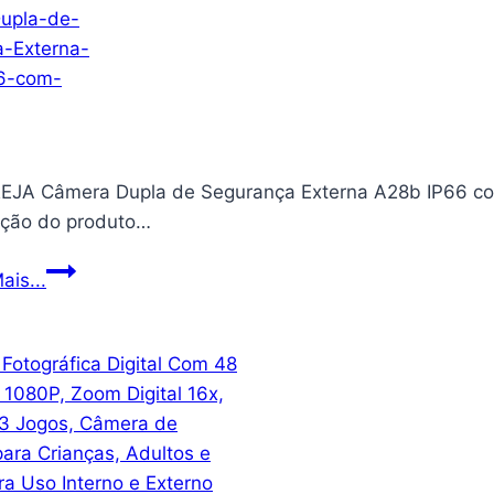
JA Câmera Dupla de Segurança Externa A28b IP66 co
ição do produto…
AMOREJA
ais...
Câmera
Dupla
de
Segurança
Externa
A28b
IP66