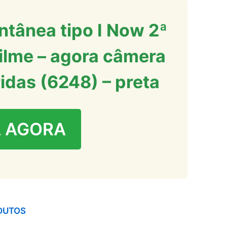
ntânea tipo I Now 2ª
ilme – agora câmera
ridas (6248) – preta
 AGORA
DUTOS