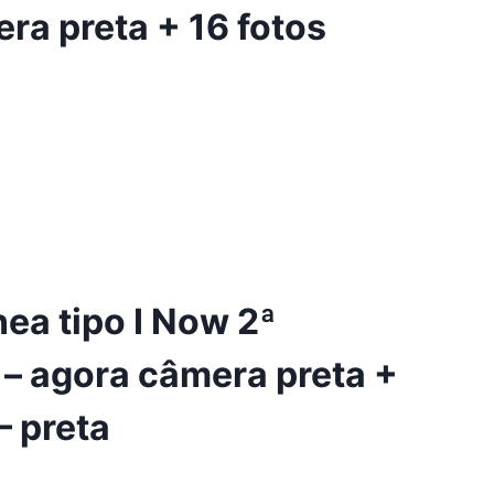
ra preta + 16 fotos
ea tipo I Now 2ª
 – agora câmera preta +
– preta