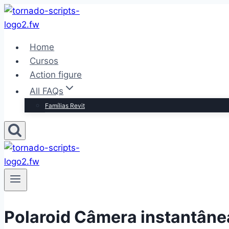
Pular
para
o
Home
Conteúdo
Cursos
Action figure
All FAQs
Famílias Revit
Polaroid Câmera instantânea