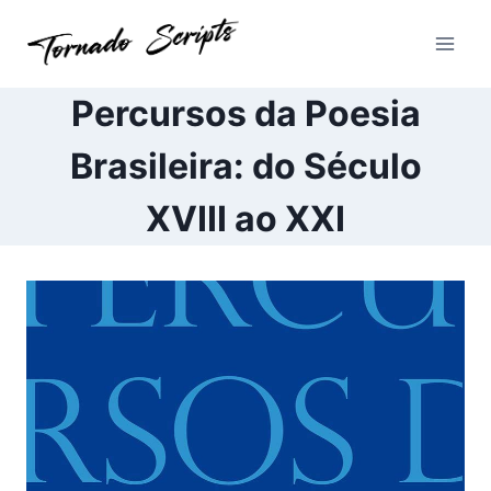
Pular
para
o
Conteúdo
Percursos da Poesia
Brasileira: do Século
XVIII ao XXI