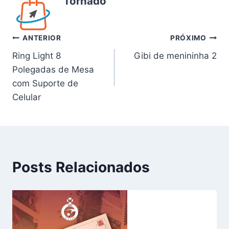
Tornado
Navegação
ANTERIOR
PRÓXIMO
Ring Light 8
Gibi de menininha 2
de
Polegadas de Mesa
Post
com Suporte de
Celular
Posts Relacionados