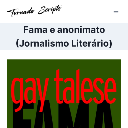
Pular
para
o
Conteúdo
Fama e anonimato
(Jornalismo Literário)