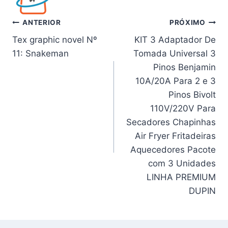
Navegação
ANTERIOR
PRÓXIMO
Tex graphic novel Nº
KIT 3 Adaptador De
de
11: Snakeman
Tomada Universal 3
Post
Pinos Benjamin
10A/20A Para 2 e 3
Pinos Bivolt
110V/220V Para
Secadores Chapinhas
Air Fryer Fritadeiras
Aquecedores Pacote
com 3 Unidades
LINHA PREMIUM
DUPIN