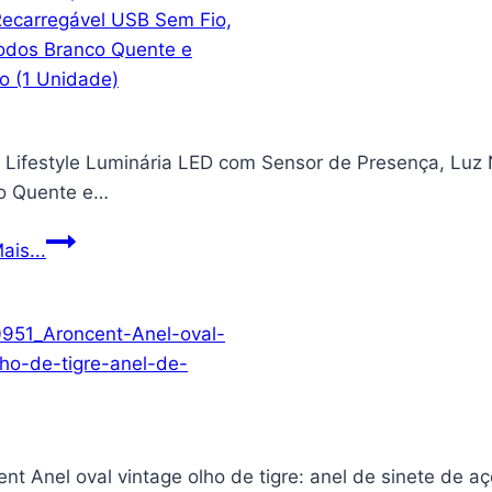
Cordão
Externo
5m
8
Lâmpadas
Lifestyle Luminária LED com Sensor de Presença, Luz 
LED
o Quente e…
Filamento
Luz
Momo
ais...
Amarela
Lifestyle
2700K
Luminária
|
LED
Acompanha
com
Controle
Sensor
Remoto
de
8
Presença,
Modos
nt Anel oval vintage olho de tigre: anel de sinete de a
Luz