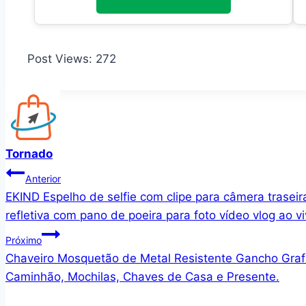
Post Views:
272
Tornado
Navegação
Anterior
EKIND Espelho de selfie com clipe para câmera traseira
de
refletiva com pano de poeira para foto vídeo vlog ao v
Post
Próximo
Chaveiro Mosquetão de Metal Resistente Gancho Grafit
Caminhão, Mochilas, Chaves de Casa e Presente.