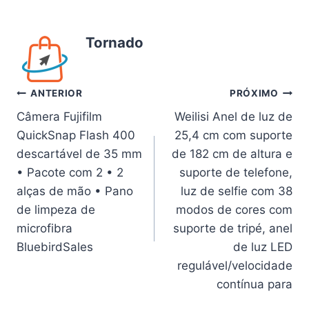
Tornado
Navegação
ANTERIOR
PRÓXIMO
Câmera Fujifilm
Weilisi Anel de luz de
de
QuickSnap Flash 400
25,4 cm com suporte
Post
descartável de 35 mm
de 182 cm de altura e
• Pacote com 2 • 2
suporte de telefone,
alças de mão • Pano
luz de selfie com 38
de limpeza de
modos de cores com
microfibra
suporte de tripé, anel
BluebirdSales
de luz LED
regulável/velocidade
contínua para