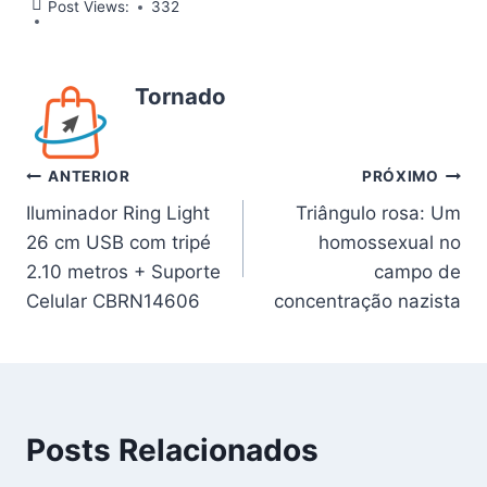
Post Views:
332
Tornado
Navegação
ANTERIOR
PRÓXIMO
Iluminador Ring Light
Triângulo rosa: Um
de
26 cm USB com tripé
homossexual no
Post
2.10 metros + Suporte
campo de
Celular CBRN14606
concentração nazista
Posts Relacionados