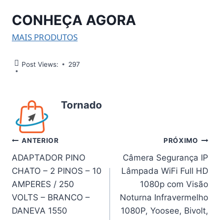
CONHEÇA AGORA
MAIS PRODUTOS
Post Views:
297
Tornado
Navegação
ANTERIOR
PRÓXIMO
ADAPTADOR PINO
Câmera Segurança IP
de
CHATO – 2 PINOS – 10
Lâmpada WiFi Full HD
Post
AMPERES / 250
1080p com Visão
VOLTS – BRANCO –
Noturna Infravermelho
DANEVA 1550
1080P, Yoosee, Bivolt,