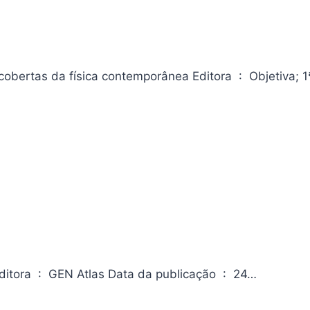
 física contemporânea Editora ‏ : ‎ Objetiva; 1ª
Gestão Ambiental na Empresa – Fundamentos e Aplicações Editora ‏ : ‎ GEN Atlas Data da publicação ‏ : ‎ 24…