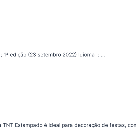
Coleção Figurões das HQs – Batman Editora ‏ : ‎ Editora Europa; 1ª edição (23 setembro 2022) Idioma ‏ : ‎…
NT Estampado é ideal para decoração de festas, co