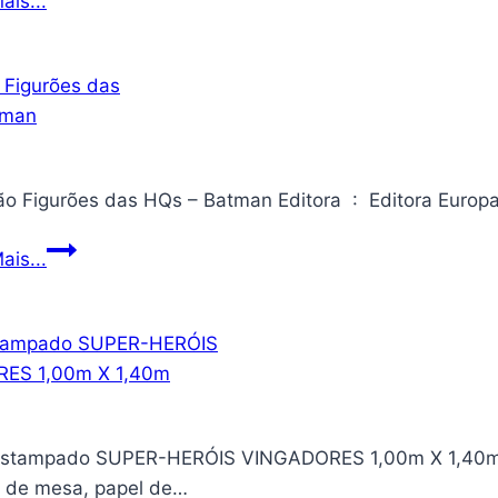
ais...
física
Ambiental
contemporânea
na
Empresa
–
Fundamentos
e
Aplicações
Coleção
ais...
Figurões
das
HQs
–
Batman
stampado SUPER-HERÓIS VINGADORES 1,00m X 1,40m T
a de mesa, papel de…