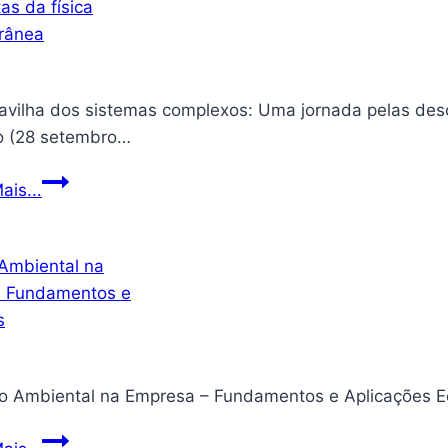
da
Fonseca
Ensino
Fundamental
vilha dos sistemas complexos: Uma jornada pelas descobertas da
II
o (28 setembro…
e
Médio
A
ais...
maravilha
dos
sistemas
complexos:
Uma
jornada
pelas
descobertas
da
Gestão