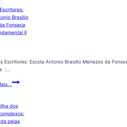
 Escritores: Escola Antonio Brasilio Menezes da Fonseca Ensino
Editora ‏ :…
Futuros
ais...
Escritores:
Escola
Antonio
Brasilio
Menezes