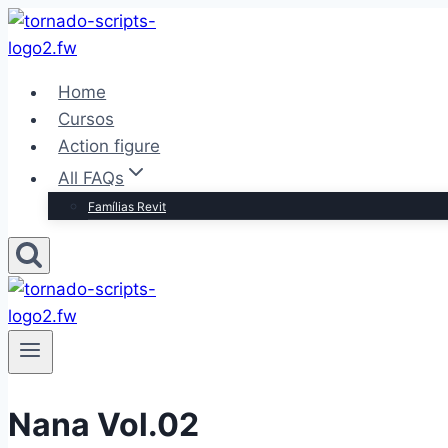
Pular
para
o
Home
Conteúdo
Cursos
Action figure
All FAQs
Famílias Revit
Nana Vol.02