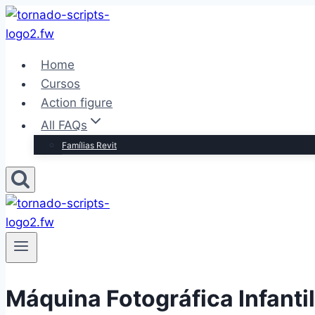
Pular
para
o
Home
Conteúdo
Cursos
Action figure
All FAQs
Famílias Revit
Máquina Fotográfica Infanti