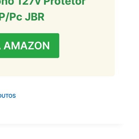
no 127v Protetor
 P/Pc JBR
A AMAZON
DUTOS