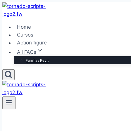
Pular
para
o
Home
Conteúdo
Cursos
Action figure
All FAQs
Famílias Revit