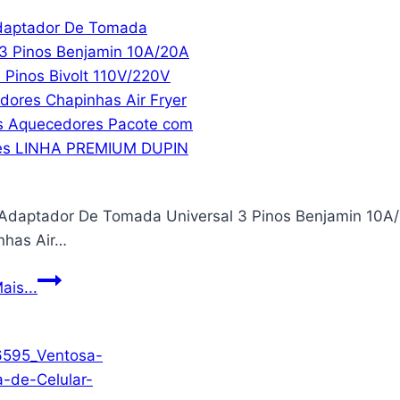
Luz
São
LED
Bento
de
Couro
telefone
Ouro
com
Velho
brilho
ajustável,
perfeita
para
 Adaptador De Tomada Universal 3 Pinos Benjamin 10A/
selfies,
nhas Air…
maquiagem,
TikTok,
KIT
ais...
transmissão
3
ao
Adaptador
vivo
De
e
Tomada
videoconferência,
Universal