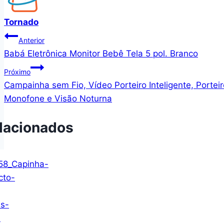
Tornado
Navegação
Anterior
Babá Eletrônica Monitor Bebê Tela 5 pol. Branco
de
Próximo
Post
Campainha sem Fio, Vídeo Porteiro Inteligente, Porteir
Monofone e Visão Noturna
lacionados