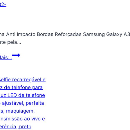
ha Anti Impacto Bordas Reforçadas Samsung Galaxy A32 
te pela…
Capinha
ais...
Anti
Impacto
Bordas
Reforçadas
Samsung
Galaxy
A32
4G
[FIT