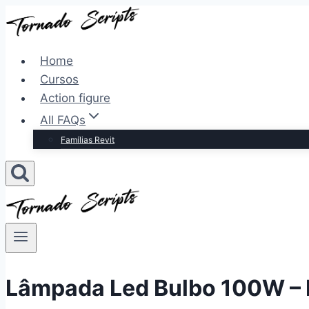
Pular
para
o
Home
Conteúdo
Cursos
Action figure
All FAQs
Famílias Revit
Lâmpada Led Bulbo 100W – B