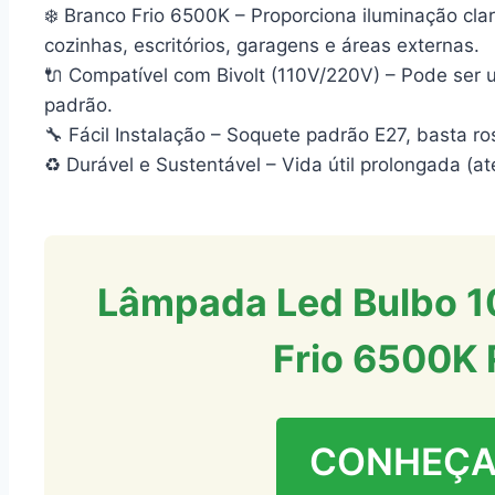
❄️ Branco Frio 6500K – Proporciona iluminação cla
cozinhas, escritórios, garagens e áreas externas.
🔌 Compatível com Bivolt (110V/220V) – Pode ser ut
padrão.
🔧 Fácil Instalação – Soquete padrão E27, basta ro
♻️ Durável e Sustentável – Vida útil prolongada (a
Lâmpada Led Bulbo 10
Frio 6500K 
CONHEÇA