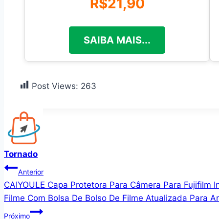
R$21,90
SAIBA MAIS...
Post Views:
263
Tornado
Navegação
Anterior
CAIYOULE Capa Protetora Para Câmera Para Fujifilm I
de
Filme Com Bolsa De Bolso De Filme Atualizada Para A
Post
Próximo