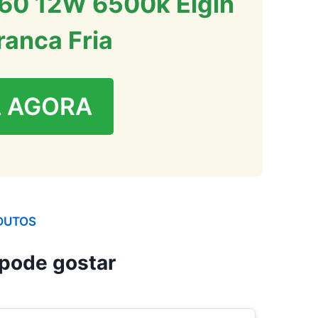
60 12W 6500k Elgin
ranca Fria
 AGORA
DUTOS
pode gostar