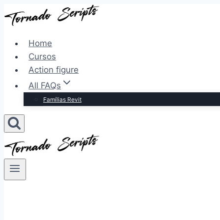
Pular
para
o
Home
Conteúdo
Cursos
Action figure
All FAQs
Famílias Revit