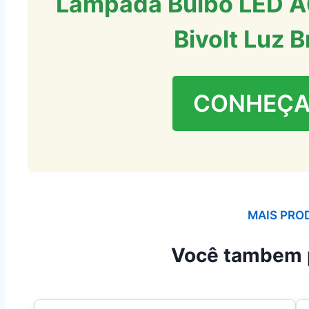
Lâmpada Bulbo LED A
Bivolt Luz B
CONHEÇA
MAIS PRO
Você tambem 