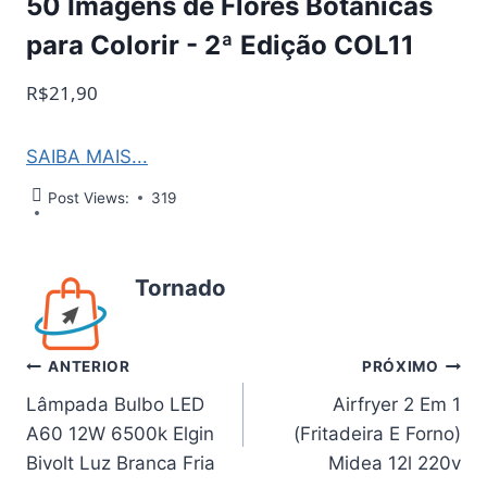
50 Imagens de Flores Botânicas
para Colorir - 2ª Edição COL11
R$21,90
SAIBA MAIS...
Post Views:
319
Tornado
Navegação
ANTERIOR
PRÓXIMO
Lâmpada Bulbo LED
Airfryer 2 Em 1
de
A60 12W 6500k Elgin
(Fritadeira E Forno)
Post
Bivolt Luz Branca Fria
Midea 12l 220v