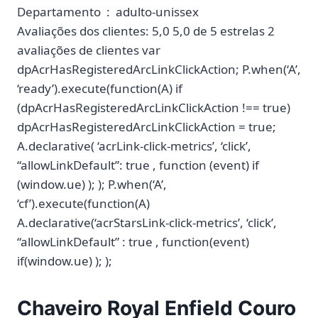
Departamento ‏ : ‎ adulto-unissex
Avaliações dos clientes: 5,0 5,0 de 5 estrelas 2
avaliações de clientes var
dpAcrHasRegisteredArcLinkClickAction; P.when(‘A’,
‘ready’).execute(function(A) if
(dpAcrHasRegisteredArcLinkClickAction !== true)
dpAcrHasRegisteredArcLinkClickAction = true;
A.declarative( ‘acrLink-click-metrics’, ‘click’,
“allowLinkDefault”: true , function (event) if
(window.ue) ); ); P.when(‘A’,
‘cf’).execute(function(A)
A.declarative(‘acrStarsLink-click-metrics’, ‘click’,
“allowLinkDefault” : true , function(event)
if(window.ue) ); );
Chaveiro Royal Enfield Couro