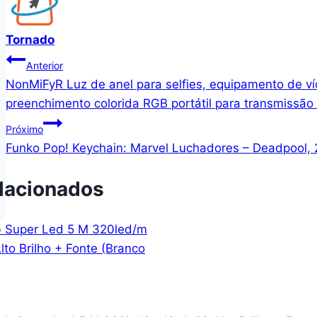
Tornado
Navegação
Anterior
NonMiFyR Luz de anel para selfies, equipamento de víd
de
preenchimento colorida RGB portátil para transmissão
Post
Próximo
Funko Pop! Keychain: Marvel Luchadores – Deadpool, 
lacionados