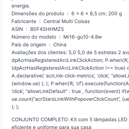
energia.
Dimensões do produto ‏ : ‎ 6 x 6 x 8,5 cm; 200 g
Fabricante ‏ : ‎ Central Multi Coisas
ASIN ‏ : ‎ B0F4SHHMZS
Número do modelo ‏ : ‎ Mr16-gu10-4.8w
País de origem ‏ : ‎ China
Avaliações dos clientes: 5,0 5,0 de 5 estrelas 2 av
dpAcrHasRegisteredArcLinkClickAction; P.when(‘A’, 
(dpAcrHasRegisteredArcLinkClickAction !== true) 
A.declarative( ‘acrLink-click-metrics’, ‘click’, “allowL
(window.ue) ); ); P.when(‘A’, ‘cf’).execute(function(
‘click’, “allowLinkDefault” : true , function(event) i
ue.count(“acrStarsLinkWithPopoverClickCount”, (u
); );
CONJUNTO COMPLETO: Kit com 5 lâmpadas LED di
eficiente e uniforme para sua casa