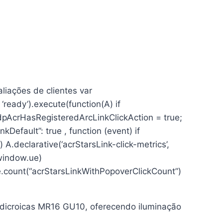
aliações de clientes var
‘ready’).execute(function(A) if
dpAcrHasRegisteredArcLinkClickAction = true;
inkDefault”: true , function (event) if
A) A.declarative(‘acrStarsLink-click-metrics’,
f(window.ue)
e.count(“acrStarsLinkWithPopoverClickCount”)
croicas MR16 GU10, oferecendo iluminação