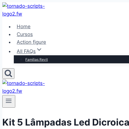
Pular
para
o
Home
Conteúdo
Cursos
Action figure
All FAQs
Famílias Revit
Kit 5 Lâmpadas Led Dicroic