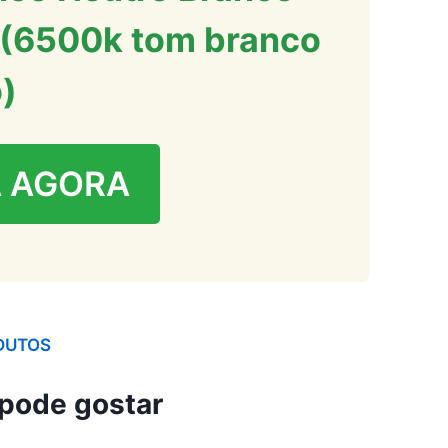
(6500k tom branco
o)
 AGORA
DUTOS
pode gostar