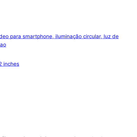
eo para smartphone, iluminação circular, luz de
 ao
2 inches