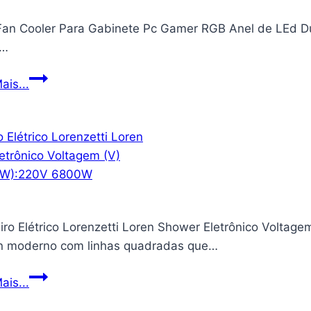
Translúcida
 Fan Cooler Para Gabinete Pc Gamer RGB Anel de LEd D
com
x…
Proteção
de
Kit
ais...
Câmera
3
para
Fan
iPhone
Cooler
12,
Para
iPhone
Gabinete
12
Pc
Pro
Gamer
e
iro Elétrico Lorenzetti Loren Shower Eletrônico Voltag
RGB
iPhone
n moderno com linhas quadradas que…
Anel
12
de
Pro
Chuveiro
ais...
LEd
Max
Elétrico
Duplo
(Preto,