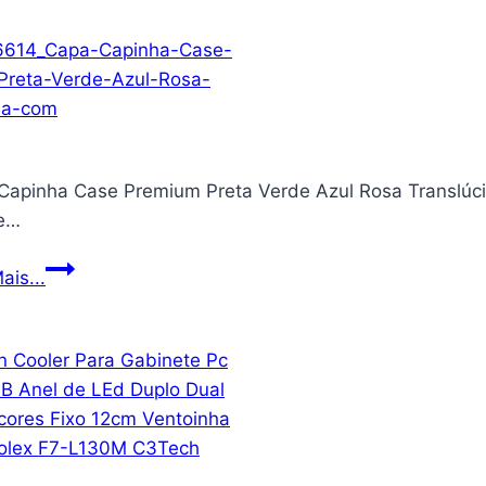
Lâmpada
Led
A-
65
15W
Base
Capinha Case Premium Preta Verde Azul Rosa Translúci
E-
e…
27
3K
Capa
ais...
Bivolt
Capinha
Case
Premium
Preta
Verde
Azul
Rosa