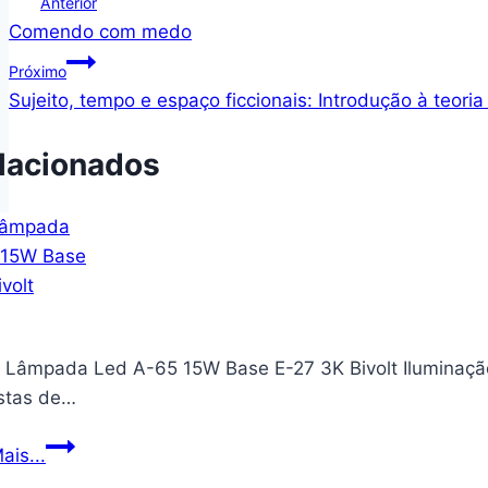
Navegação
Anterior
Comendo com medo
de
Próximo
Post
Sujeito, tempo e espaço ficcionais: Introdução à teoria 
lacionados
– Lâmpada Led A-65 15W Base E-27 3K Bivolt Iluminaç
stas de…
Kian
ais...
–