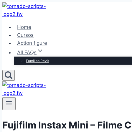
Pular
para
o
Home
Conteúdo
Cursos
Action figure
All FAQs
Famílias Revit
Fujifilm Instax Mini – Filme