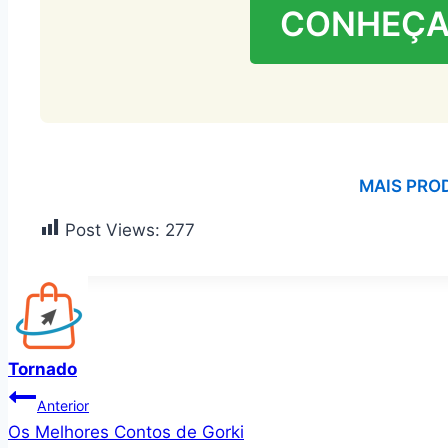
CONHEÇA
MAIS PRO
Post Views:
277
Tornado
Navegação
Anterior
Os Melhores Contos de Gorki
de