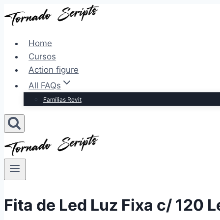
Pular
para
o
Home
Conteúdo
Cursos
Action figure
All FAQs
Famílias Revit
Fita de Led Luz Fixa c/ 120 