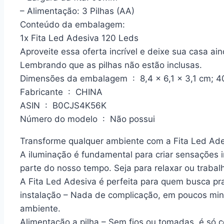
– Alimentação: 3 Pilhas (AA)
Conteúdo da embalagem:
1x Fita Led Adesiva 120 Leds
Aproveite essa oferta incrível e deixe sua casa ai
Lembrando que as pilhas não estão inclusas.
Dimensões da embalagem ‏ : ‎ 8,4 x 6,1 x 3,1 cm
Fabricante ‏ : ‎ CHINA
ASIN ‏ : ‎ B0CJS4K56K
Número do modelo ‏ : ‎ Não possui
Transforme qualquer ambiente com a Fita Led Ade
A iluminação é fundamental para criar sensações 
parte do nosso tempo. Seja para relaxar ou trabalh
A Fita Led Adesiva é perfeita para quem busca pra
instalação – Nada de complicação, em poucos min
ambiente.
Alimentação a pilha – Sem fios ou tomadas, é só c