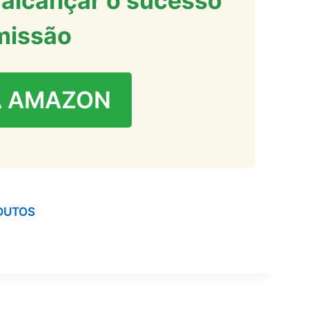
alcançar o sucesso
missão
A AMAZON
DUTOS