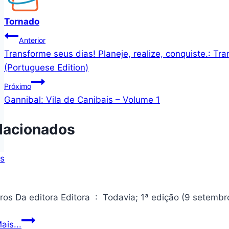
Tornado
Navegação
Anterior
Transforme seus dias! Planeje, realize, conquiste.: Tra
de
(Portuguese Edition)
Post
Próximo
Gannibal: Vila de Canibais – Volume 1
lacionados
Monstros
ais...