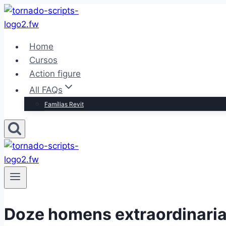
Pular
para
o
Home
Conteúdo
Cursos
Action figure
All FAQs
Famílias Revit
Doze homens extraordinari