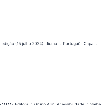
Liga da Justiça/nathan Never (dc/bonelli) Editora ‏ : ‎ Panini; 3ª edição (15 julho 2024) Idioma ‏ : ‎ Português Capa…
Revista Superinteressante [ed.408] – 10/2019 ASIN ‏ : ‎ B07YG7MTMZ Editora ‏ : ‎ Grupo Abril Acessibilidade ‏ : ‎ Saiba…