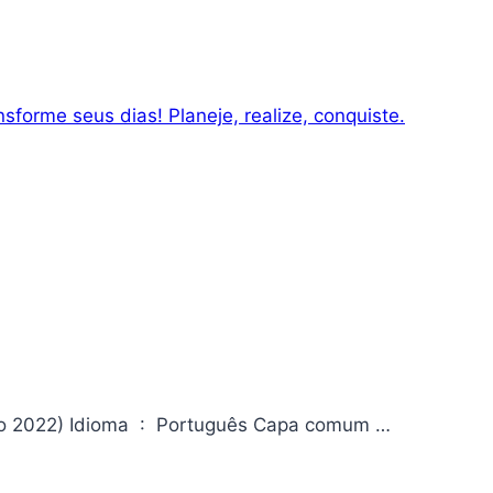
nsforme seus dias! Planeje, realize, conquiste.
Monstros Da editora Editora ‏ : ‎ Todavia; 1ª edição (9 setembro 2022) Idioma ‏ : ‎ Português Capa comum ‏…