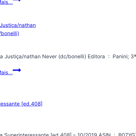
ais...
do
Capitão
Rio
América
Grande
nº
5
Liga
ais...
da
Justiça/nathan
Never
(dc/bonelli)