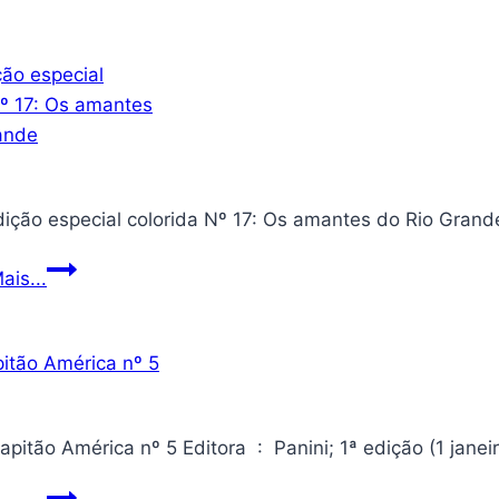
Tex
ais...
edição
especial
colorida
Nº
17:
Os
amantes
Gibi