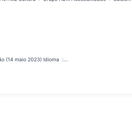
Combo Sonic – volumes 4, 5 e 6 Editora ‏ : ‎ Geektopia; 1ª edição (14 maio 2023) Idioma ‏ :…