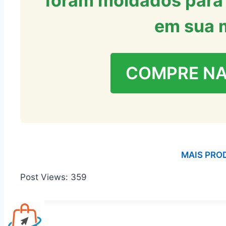
foram moldados para 
em sua 
COMPRE N
MAIS PRO
Post Views:
359