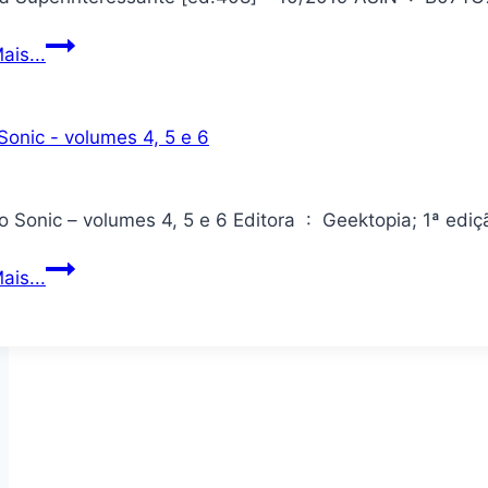
Revista
ais...
Superinteressante
[ed.408]
–
10/2019
Combo
ais...
Sonic
–
volumes
4,
5
e
6