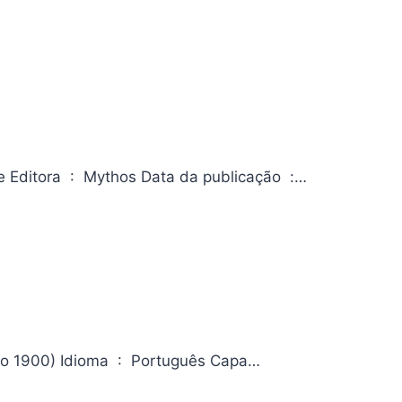
Tex edição especial colorida Nº 17: Os amantes do Rio Grande Editora ‏ : ‎ Mythos Data da publicação ‏ :…
Gibi Capitão América nº 5 Editora ‏ : ‎ Panini; 1ª edição (1 janeiro 1900) Idioma ‏ : ‎ Português Capa…