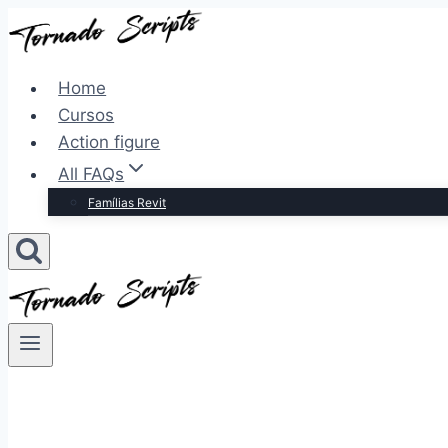
Pular
para
o
Home
Conteúdo
Cursos
Action figure
All FAQs
Famílias Revit