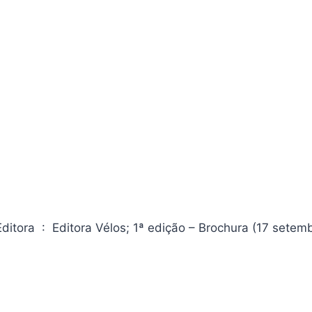
Café com Deus Pai 2025: Porções Diárias de Transformação Editora ‏ : ‎ Editora Vélos; 1ª edição – Brochura (17