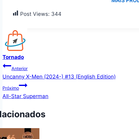
MAIS PRO
Post Views:
344
Tornado
Navegação
Anterior
Uncanny X-Men (2024-) #13 (English Edition)
de
Próximo
Post
All-Star Superman
lacionados