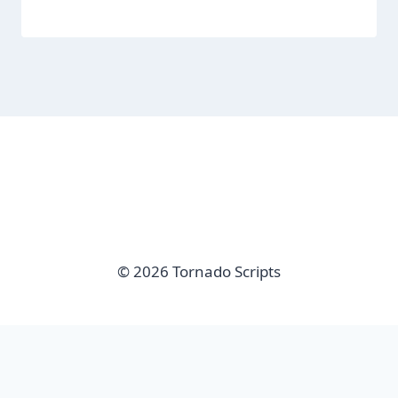
© 2026 Tornado Scripts
imunify-bot-check
Sair da versão mobile