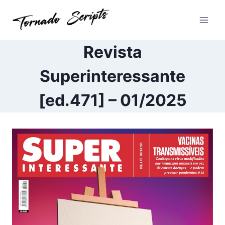
Pular
para
o
Conteúdo
Revista
Superinteressante
[ed.471] – 01/2025