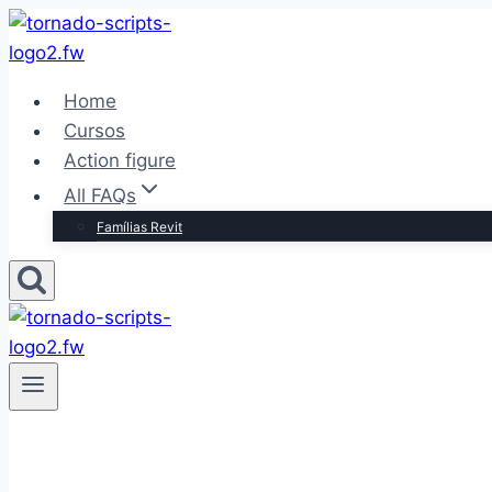
Pular
para
o
Home
Conteúdo
Cursos
Action figure
All FAQs
Famílias Revit