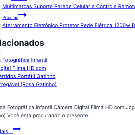
Multimarcas Suporte Parede Celular e Controle Remot
de
Próximo
Post
Aterramento Eletrônico Protetor Rede Elétrica 1200w B
lacionados
a Fotográfica Infantil Câmera Digital Filma HD com Jog
ho) Você está procurando o presente…
Máquina
ais...