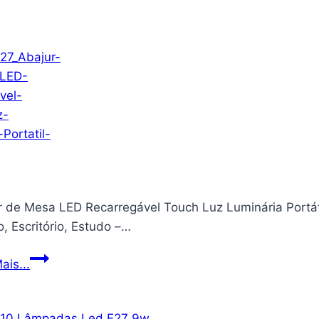
Fotográfica
Infantil
Câmera
Digital
Filma
HD
com
Jogos
Divertidos
Portátil
Gatinho
r de Mesa LED Recarregável Touch Luz Luminária Portát
Fofa
, Escritório, Estudo –…
Recarregável
(Rosa
Abajur
ais...
Gatinho)
de
Mesa
LED