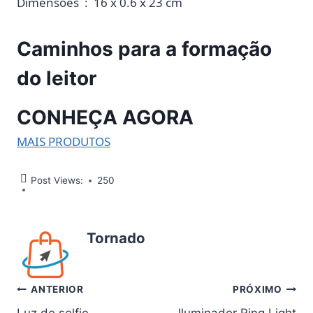
Dimensões ‏ : ‎ 16 x 0.6 x 23 cm
Caminhos para a formação
do leitor
CONHEÇA AGORA
MAIS PRODUTOS
Post Views:
250
Tornado
Navegação
ANTERIOR
PRÓXIMO