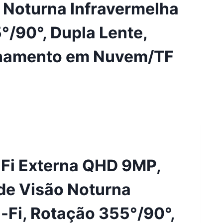
o Noturna Infravermelha
°/90°, Dupla Lente,
enamento em Nuvem/TF
Fi Externa QHD 9MP,
de Visão Noturna
-Fi, Rotação 355°/90°,