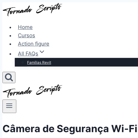
Pular
para
o
Home
Conteúdo
Cursos
Action figure
All FAQs
Famílias Revit
Câmera de Segurança Wi-F