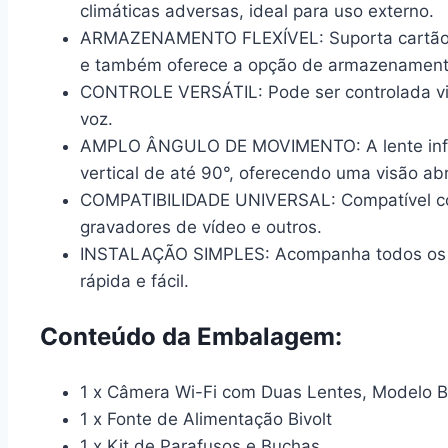
climáticas adversas, ideal para uso externo.
ARMAZENAMENTO FLEXÍVEL:
Suporta cartão
e também oferece a opção de armazenament
CONTROLE VERSÁTIL:
Pode ser controlada vi
voz.
AMPLO ÂNGULO DE MOVIMENTO:
A lente in
vertical de até 90°, oferecendo uma visão ab
COMPATIBILIDADE UNIVERSAL:
Compatível co
gravadores de vídeo e outros.
INSTALAÇÃO SIMPLES:
Acompanha todos os a
rápida e fácil.
Conteúdo da Embalagem:
1 x Câmera Wi-Fi com Duas Lentes, Modelo
1 x Fonte de Alimentação Bivolt
1 x Kit de Parafusos e Buchas