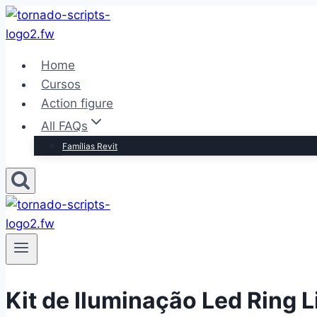
Pular
para
o
Home
Conteúdo
Cursos
Action figure
All FAQs
Famílias Revit
Kit de Iluminação Led Ring 