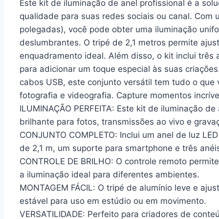
Este kit de iluminação de anel profissional é a sol
qualidade para suas redes sociais ou canal. Com 
polegadas), você pode obter uma iluminação unifo
deslumbrantes. O tripé de 2,1 metros permite ajust
enquadramento ideal. Além disso, o kit inclui três 
para adicionar um toque especial às suas criações
cabos USB, este conjunto versátil tem tudo o que 
fotografia e videografia. Capture momentos incrívei
ILUMINAÇÃO PERFEITA: Este kit de iluminação de 
brilhante para fotos, transmissões ao vivo e grava
CONJUNTO COMPLETO: Inclui um anel de luz LED d
de 2,1 m, um suporte para smartphone e três anéis
CONTROLE DE BRILHO: O controle remoto permite aj
a iluminação ideal para diferentes ambientes.
MONTAGEM FÁCIL: O tripé de alumínio leve e ajust
estável para uso em estúdio ou em movimento.
VERSATILIDADE: Perfeito para criadores de conte