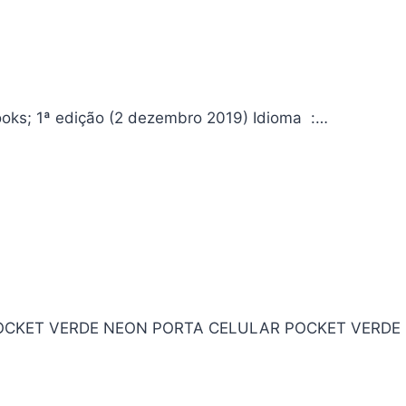
Eletrônica Analógica e Digital Aplicada à IOT Editora ‏ : ‎ Alta Books; 1ª edição (2 dezembro 2019) Idioma ‏ :…
OCKET VERDE NEON PORTA CELULAR POCKET VERDE