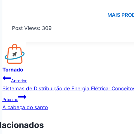
MAIS PRO
Post Views:
309
Tornado
Navegação
Anterior
Sistemas de Distribuição de Energia Elétrica: Concei
de
Próximo
Post
A cabeça do santo
lacionados