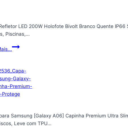
 Refletor LED 200W Holofote Bivolt Branco Quente IP66
s, Piscinas,…
KIT
ais...
5
Refletor
LED
200W
Holofote
Bivolt
Branco
Quente
para Samsung [Galaxy A06] Capinha Premium Ultra Slim
IP66
Riscos, Leve com TPU…
SMD