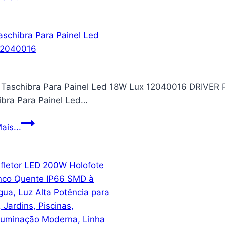
CELULAR
POCKET
VERDE
NEON
r Taschibra Para Painel Led 18W Lux 12040016 DRIVE
ibra Para Painel Led…
Driver
ais...
Taschibra
Para
Painel
Led
18W
Lux
12040016