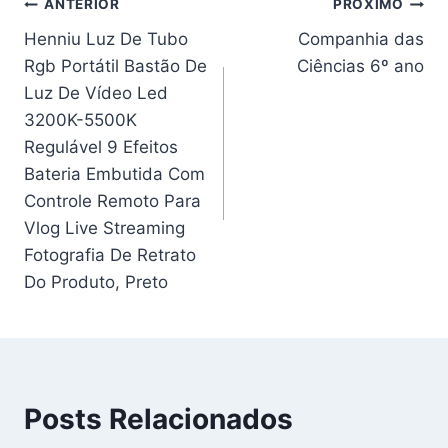
Navegação
ANTERIOR
PRÓXIMO
Henniu Luz De Tubo
Companhia das
de
Rgb Portátil Bastão De
Ciências 6º ano
Post
Luz De Vídeo Led
3200K-5500K
Regulável 9 Efeitos
Bateria Embutida Com
Controle Remoto Para
Vlog Live Streaming
Fotografia De Retrato
Do Produto, Preto
Posts Relacionados