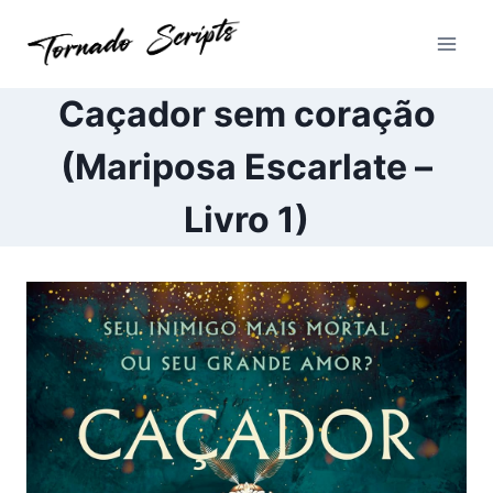
Pular
para
o
Conteúdo
Caçador sem coração
(Mariposa Escarlate –
Livro 1)