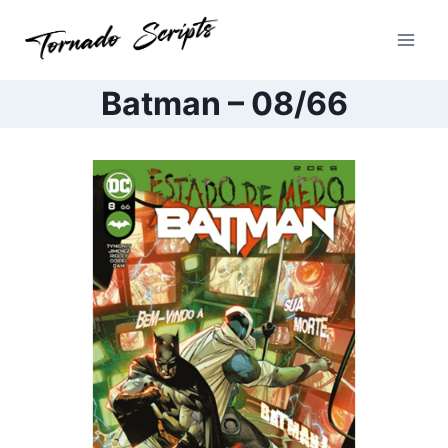
Pular
para
o
Conteúdo
Batman – 08/66