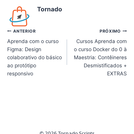
Tornado
Navegação
ANTERIOR
PRÓXIMO
Aprenda com o curso
Cursos Aprenda com
de
Figma: Design
o curso Docker do 0 à
Post
colaborativo do básico
Maestria: Contêineres
ao protótipo
Desmistificados +
responsivo
EXTRAS
© 2026 Tornado Scripts