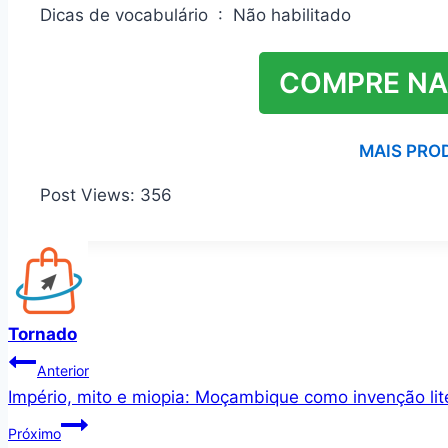
Dicas de vocabulário ‏ : ‎ Não habilitado
COMPRE NA
MAIS PRO
Post Views:
356
Tornado
Navegação
Anterior
Império, mito e miopia: Moçambique como invenção lite
de
Próximo