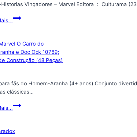
Capa
Super-
ais...
Historias
Vingadores
–
Marvel
para fãs do Homem-Aranha (4+ anos) Conjunto divertid
ias clássicas…
LEGO®
ais...
Marvel
O
Carro