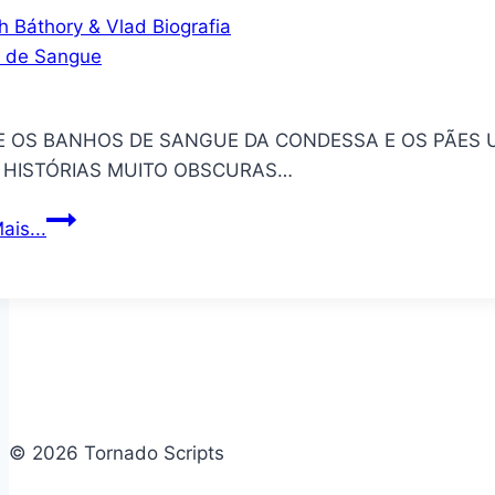
matam
–
A
história
E OS BANHOS DE SANGUE DA CONDESSA E OS PÃES 
de
 HISTÓRIAS MUITO OBSCURAS…
Mary
Bell
Elizabeth
ais...
Báthory
&
Vlad
Biografia
–
Nobreza
de
© 2026 Tornado Scripts
Sangue