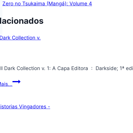
Post
Zero no Tsukaima (Mangá): Volume 4
lacionados
Joe
ais...
Hill
Dark
Collection
v.
1:
A