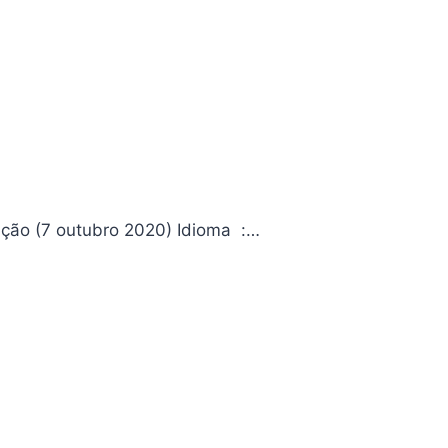
Joe Hill Dark Collection v. 1: A Capa Editora ‏ : ‎ Darkside; 1ª edição (7 outubro 2020) Idioma ‏ :…