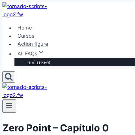
Pular
para
o
Home
Conteúdo
Cursos
Action figure
All FAQs
Famílias Revit
Zero Point – Capítulo 0