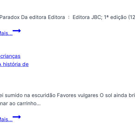
do
Homem-
Aranha
e
Black
ais...
Doc
Paradox
Ock
10789;
Conjunto
de
Construção
(48
Peças)
ei sumido na escuridão Favores vulgares O sol ainda br
onar ao carrinho…
Por
ais...
que
crianças