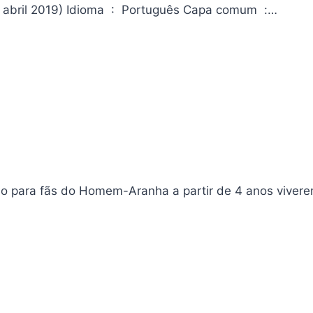
Super-Historias Vingadores – Marvel Editora ‏ : ‎ Culturama (23 abril 2019) Idioma ‏ : ‎ Português Capa comum ‏ :…
o para fãs do Homem-Aranha a partir de 4 anos viver