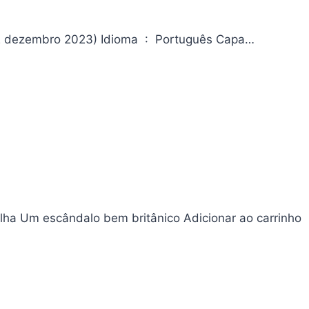
Black Paradox Da editora Editora ‏ : ‎ Editora JBC; 1ª edição (12 dezembro 2023) Idioma ‏ : ‎ Português Capa…
ilha Um escândalo bem britânico Adicionar ao carrinho