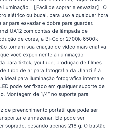
e iluminação. 【Fácil de soprar e esvaziar】 O
ro elétrico ou bucal, para uso a qualquer hora
e ar para esvaziar e dobre para guardar.
lanzi UA12 com contas de lâmpada de
rodução de cores, a Bi-Color 2700k-6500k
ção tornam sua criação de vídeo mais criativa
e que você experimente a iluminação
da para tiktok, youtube, produção de filmes
e tubo de ar para fotografia da Ulanzi é à
na ideal para iluminação fotográfica interna e
 LED pode ser fixado em qualquer suporte de
mão. Montagem de 1/4” no suporte para
uz de preenchimento portátil que pode ser
ransportar e armazenar. Ele pode ser
er soprado, pesando apenas 216 g. O bastão