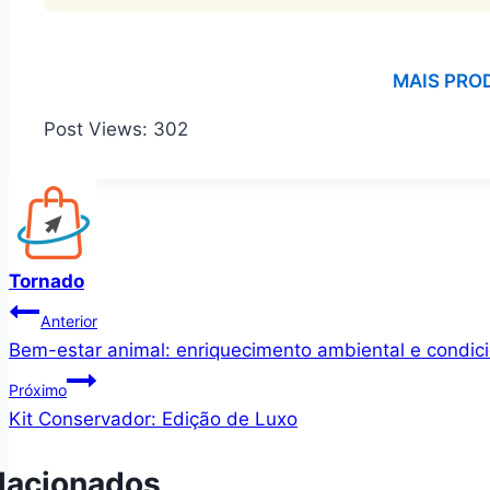
MAIS PRO
Post Views:
302
Tornado
Navegação
Anterior
Bem-estar animal: enriquecimento ambiental e condi
de
Próximo
Post
Kit Conservador: Edição de Luxo
lacionados