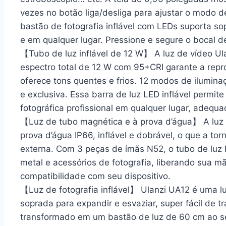
vezes no botão liga/desliga para ajustar o modo d
bastão de fotografia inflável com LEDs suporta sop
e em qualquer lugar. Pressione e segure o bocal d
【Tubo de luz inflável de 12 W】 A luz de vídeo U
espectro total de 12 W com 95+CRI garante a rep
oferece tons quentes e frios. 12 modos de ilumina
e exclusiva. Essa barra de luz LED inflável permit
fotográfica profissional em qualquer lugar, adequa
【Luz de tubo magnética e à prova d’água】 A luz d
prova d’água IP66, inflável e dobrável, o que a tor
externa. Com 3 peças de ímãs N52, o tubo de luz
metal e acessórios de fotografia, liberando sua 
compatibilidade com seu dispositivo.
【Luz de fotografia inflável】 Ulanzi UA12 é uma l
soprada para expandir e esvaziar, super fácil de t
transformado em um bastão de luz de 60 cm ao s