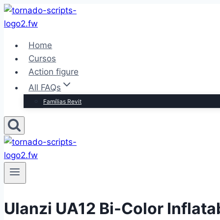
Pular
para
o
Home
Conteúdo
Cursos
Action figure
All FAQs
Famílias Revit
Ulanzi UA12 Bi-Color Inflata