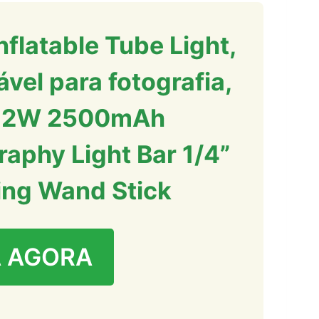
nflatable Tube Light,
vel para fotografia,
 12W 2500mAh
aphy Light Bar 1/4”
ing Wand Stick
 AGORA