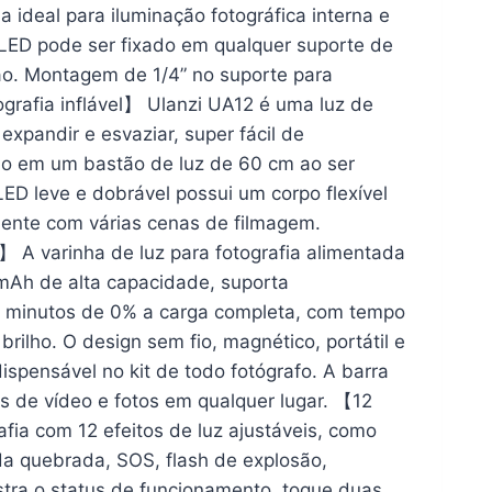
na ideal para iluminação fotográfica interna e
 LED pode ser fixado em qualquer suporte de
mão. Montagem de 1/4” no suporte para
grafia inflável】 Ulanzi UA12 é uma luz de
xpandir e esvaziar, super fácil de
do em um bastão de luz de 60 cm ao ser
ED leve e dobrável possui um corpo flexível
lmente com várias cenas de filmagem.
A varinha de luz para fotografia alimentada
mAh de alta capacidade, suporta
0 minutos de 0% a carga completa, com tempo
lho. O design sem fio, magnético, portátil e
spensável no kit de todo fotógrafo. A barra
ns de vídeo e fotos em qualquer lugar. 【12
ia com 12 efeitos de luz ajustáveis, como
da quebrada, SOS, flash de explosão,
tra o status de funcionamento, toque duas