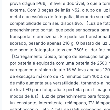
prova d’água IP66, inflável e dobrável, o que a tor
externa. Com 3 peças de ímãs N52, o tubo de luz
metal e acessórios de fotografia, liberando sua 
compatibilidade com seu dispositivo. 【Luz de foto
preenchimento portátil que pode ser soprada para e
transportar e armazenar. Ele pode ser transforma
soprado, pesando apenas 216 g. O bastão de luz L
que permite fotografar itens em 360° e lidar faci
【Carregamento rápido, tempo de execução longo】 
por bateria é equipada com uma bateria de 2500 
carregamento rápido de até 15 W, leva apenas 12
de execução máximo de 75 minutos com 100% de bri
de mão aumenta sua versatilidade, tornando-a indi
de luz LED para fotografia é perfeita para filmage
modos de luz】 Luz de preenchimento para fotograf
luz constante, intermitente, relâmpago, TV, lâmpa
estroboscópio… etc. A tela de 0,96 polegadas mos