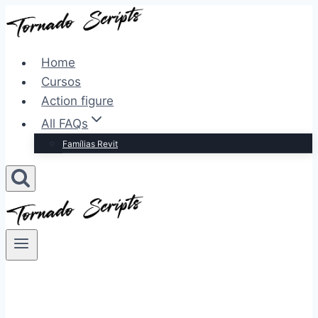
Pular
para
o
Home
Conteúdo
Cursos
Action figure
All FAQs
Famílias Revit